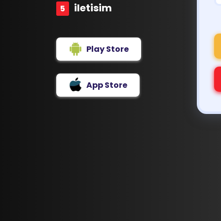
iletisim
Play Store
App Store