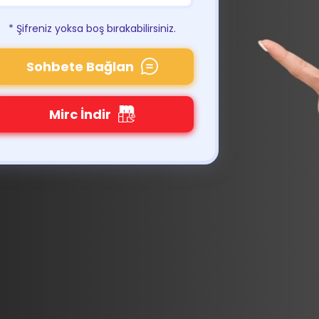
* Şifreniz yoksa boş bırakabilirsiniz.
Sohbete Bağlan
Mirc İndir