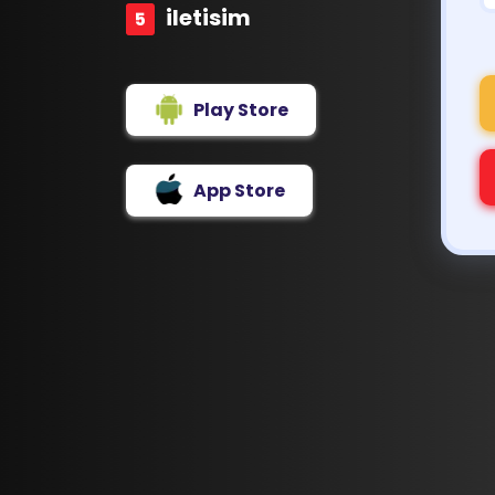
iletisim
Play Store
App Store