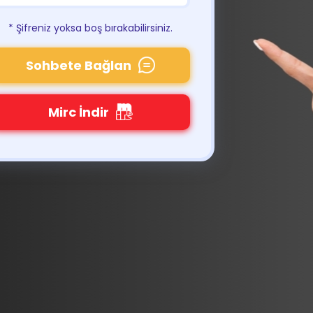
* Şifreniz yoksa boş bırakabilirsiniz.
Sohbete Bağlan
Mirc İndir