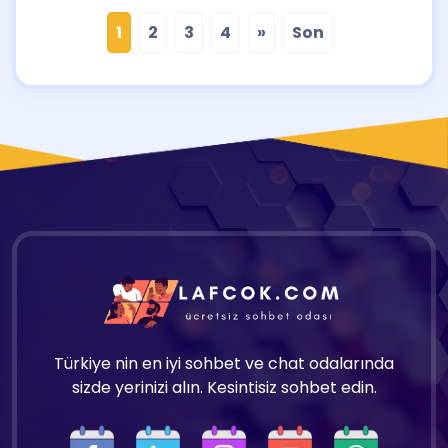
1
2
3
4
»
Son
Türkiye nin en iyi sohbet ve chat odalarında
sizde yerinizi alın. Kesintisiz sohbet edin.