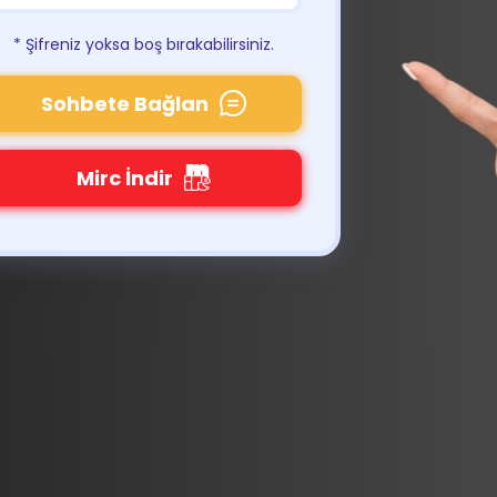
* Şifreniz yoksa boş bırakabilirsiniz.
Sohbete Bağlan
Mirc İndir