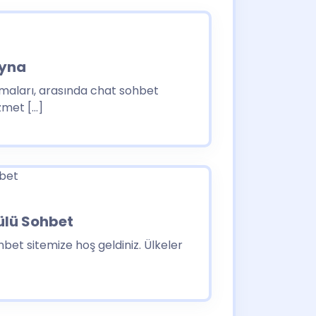
ayna
aları, arasında chat sohbet
zmet […]
lü Sohbet
et sitemize hoş geldiniz. Ülkeler