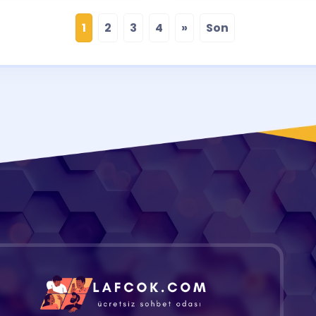
1
2
3
4
»
Son