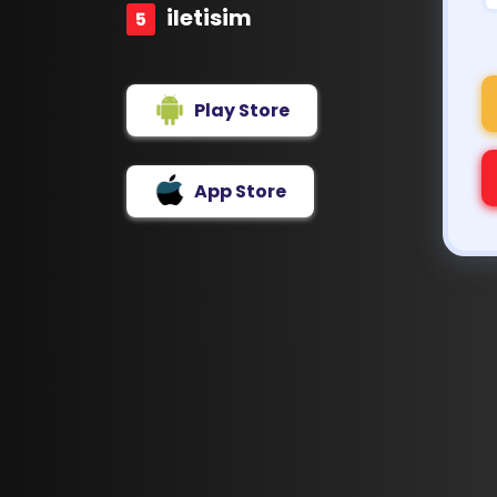
iletisim
Play Store
App Store