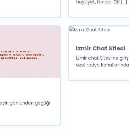
haysiyet, İkincisi: Elif […]
Izmir Chat Sitesi
İzmir chat Sitesi’ne gir
özel radyo kanallarında
eyin gönlünden geçtiği