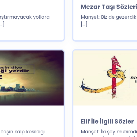
Mezar Taşı Sözler
aştırmayacak yollara
Manşet: Biz de gezerdik si
…]
[…]
Elif İle İlgili Sözler
taşın kalp kesildiği
Manşet: İki şey mühimdir.