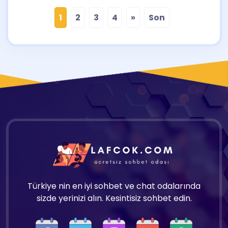
1
2
3
4
»
Son
Türkiye nin en iyi sohbet ve chat odalarında
sizde yerinizi alın. Kesintisiz sohbet edin.