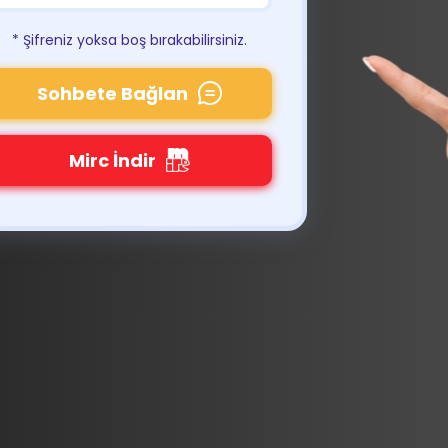
* Şifreniz yoksa boş bırakabilirsiniz.
Sohbete Bağlan
Mirc İndir