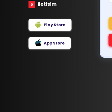
iletisim
Play Store
App Store