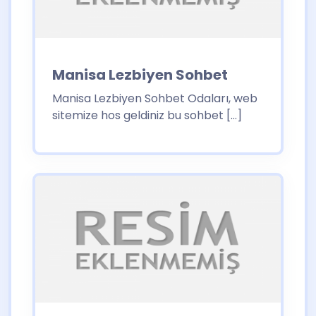
Manisa Lezbiyen Sohbet
Manisa Lezbiyen Sohbet Odaları, web
sitemize hos geldiniz bu sohbet […]