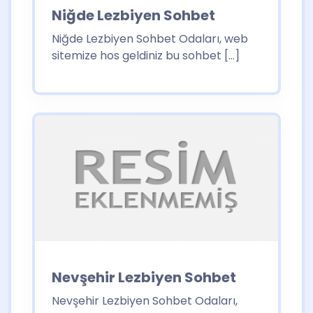
Niğde Lezbiyen Sohbet
Niğde Lezbiyen Sohbet Odaları, web
sitemize hos geldiniz bu sohbet […]
Nevşehir Lezbiyen Sohbet
Nevşehir Lezbiyen Sohbet Odaları,