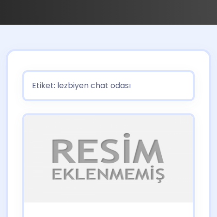
Etiket:
lezbiyen chat odası