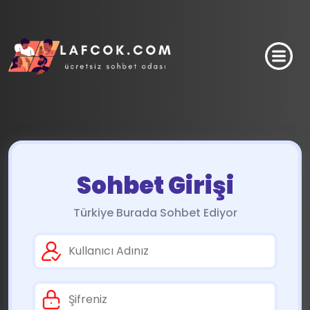
Sohbet Girişi
Türkiye Burada Sohbet Ediyor