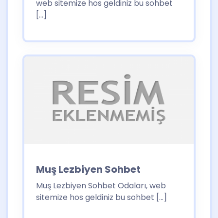
web sitemize hos geldiniz bu sohbet
[…]
Muş Lezbiyen Sohbet
Muş Lezbiyen Sohbet Odaları, web
sitemize hos geldiniz bu sohbet […]