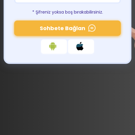
* Şifreniz yoksa boş bırakabilirsiniz.
Sohbete Bağlan