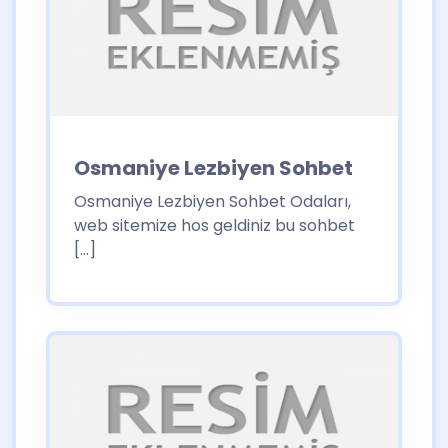
Osmaniye Lezbiyen Sohbet
Osmaniye Lezbiyen Sohbet Odaları,
web sitemize hos geldiniz bu sohbet
[…]