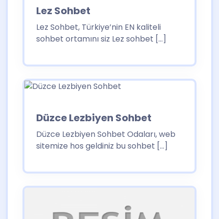
Lez Sohbet
Lez Sohbet, Türkiye’nin EN kaliteli
sohbet ortamını siz Lez sohbet […]
Düzce Lezbiyen Sohbet
Düzce Lezbiyen Sohbet Odaları, web
sitemize hos geldiniz bu sohbet […]