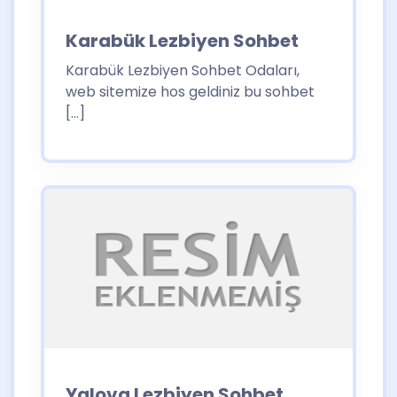
Karabük Lezbiyen Sohbet
Karabük Lezbiyen Sohbet Odaları,
web sitemize hos geldiniz bu sohbet
[…]
Yalova Lezbiyen Sohbet