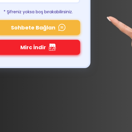
* Şifreniz yoksa boş bırakabilirsiniz.
Sohbete Bağlan
Mirc İndir