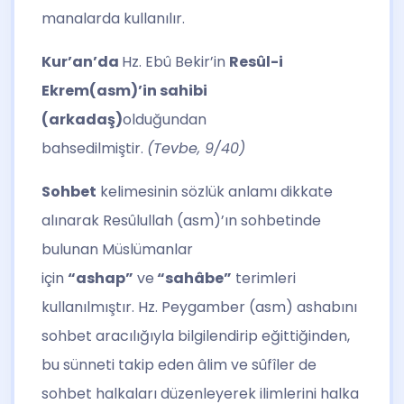
manalarda kullanılır.
Kur’an’da
Hz. Ebû Bekir’in
Resûl-i
Ekrem(asm)’in sahibi
(arkadaş)
olduğundan
bahsedilmiştir.
(Tevbe, 9/40)
Sohbet
kelimesinin sözlük anlamı dikkate
alınarak Resûlullah (asm)’ın sohbetinde
bulunan Müslümanlar
için
“ashap”
ve
“sahâbe”
terimleri
kullanılmıştır. Hz. Peygamber (asm) ashabını
sohbet aracılığıyla bilgilendirip eğittiğinden,
bu sünneti takip eden âlim ve sûfîler de
sohbet halkaları düzenleyerek ilimlerini halka