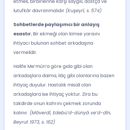
etmeli, birbirlerine karşı saygılı, dostça ve
lutufkâr davranmalıdır
(Kuşeyrî, s. 574)
Sohbetlerde paylaşımcı bir anlayış
esastır.
Bir ekmeği olan kimse yarısını
ihtiyacı bulunan sohbet arkadaşına
vermelidir.
Halife Me’mûn’a göre gıda gibi olan
arkadaşlara daima, ilâç gibi olanlarına bazen
ihtiyaç duyulur. Hastalık misali olan
arkadaşlara ise ihtiyaç yoktur. Zira bu
takdirde onun kahrını çekmek zorunda
kalınır.
(Mâverdî, Edebü’d-dünyâ ve’d-dîn,
Beyrut 1973, s. 162)