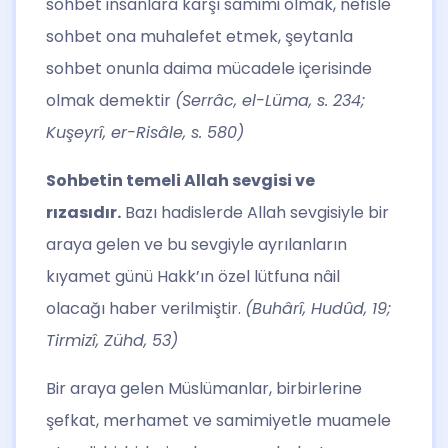
sohbet insanlara karşı samimi olmak, nefisle
sohbet ona muhalefet etmek, şeytanla
sohbet onunla daima mücadele içerisinde
olmak demektir
(Serrâc, el-Lüma, s. 234;
Kuşeyrî, er-Risâle, s. 580)
Sohbetin temeli Allah sevgisi ve
rızasıdır.
Bazı hadislerde Allah sevgisiyle bir
araya gelen ve bu sevgiyle ayrılanların
kıyamet günü Hakk’ın özel lütfuna nâil
olacağı haber verilmiştir.
(Buhârî, Hudûd, 19;
Tirmizî, Zühd, 53)
Bir araya gelen Müslümanlar, birbirlerine
şefkat, merhamet ve samimiyetle muamele