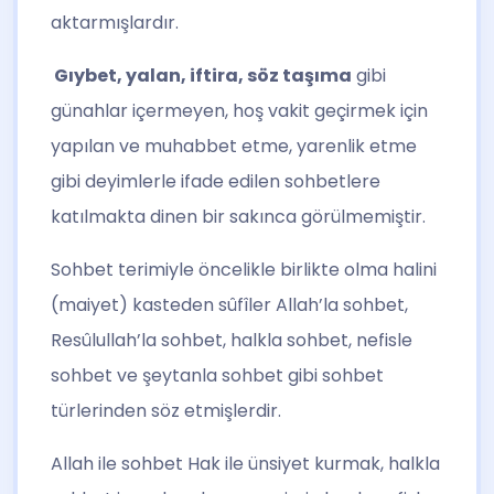
aktarmışlardır.
Gıybet, yalan, iftira, söz taşıma
gibi
günahlar içermeyen, hoş vakit geçirmek için
yapılan ve muhabbet etme, yarenlik etme
gibi deyimlerle ifade edilen sohbetlere
katılmakta dinen bir sakınca görülmemiştir.
Sohbet terimiyle öncelikle birlikte olma halini
(maiyet) kasteden sûfîler Allah’la sohbet,
Resûlullah’la sohbet, halkla sohbet, nefisle
sohbet ve şeytanla sohbet gibi sohbet
türlerinden söz etmişlerdir.
Allah ile sohbet Hak ile ünsiyet kurmak, halkla