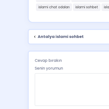
islami chat odaları
islami sohbet
isl
Antalya islami sohbet
Cevap bırakın
Senin yorumun