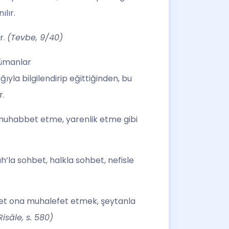
lır.
r.
(Tevbe, 9/40)
lümanlar
ıyla bilgilendirip eğittiğinden, bu
r.
 muhabbet etme, yarenlik etme gibi
ah’la sohbet, halkla sohbet, nefisle
hbet ona muhalefet etmek, şeytanla
Risâle, s. 580)