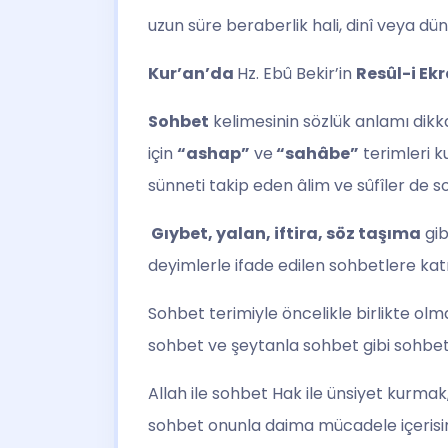
uzun süre beraberlik hali, dinî veya dü
Kur’an’da
Hz. Ebû Bekir’in
Resûl-i Ek
Sohbet
kelimesinin sözlük anlamı dik
için
“ashap”
ve
“sahâbe”
terimleri k
sünneti takip eden âlim ve sûfîler de s
Gıybet, yalan, iftira, söz taşıma
gib
deyimlerle ifade edilen sohbetlere kat
Sohbet terimiyle öncelikle birlikte olma
sohbet ve şeytanla sohbet gibi sohbet 
Allah ile sohbet Hak ile ünsiyet kurma
sohbet onunla daima mücadele içeris