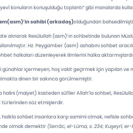
nyevî konuların konuşulduğu toplantı” gibi manalarda kullanı
rem(asm)’in sahibi (arkadaş)
olduğundan bahsedilmişti
kate alınarak Resûlullah (asm)’ın sohbetinde bulunan Müs
ullanılmıştır. Hz. Peygamber (asm) ashabını sohbet aracılığ
ohbet halkaları düzenleyerek ilimlerini halka aktarmışlardı
i günahlar içermeyen, hoş vakit geçirmek için yapılan ve
ılmakta dinen bir sakınca görülmemiştir.
 halini (maiyet) kasteden sûfîler Allah’la sohbet, Resûlull
türlerinden söz etmişlerdir.
k, halkla sohbet insanlara karşı samimi olmak, nefisle so
inde olmak demektir
(Serrâc, el-Lüma, s. 234; Kuşeyrî, er-