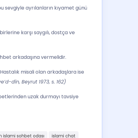
bu sevgiyle ayrılanların kıyamet günü
rlerine karşı saygılı, dostça ve
ohbet arkadaşına vermelidir.
 Hastalık misali olan arkadaşlara ise
d-dîn, Beyrut 1973, s. 162)
ohbetlerinden uzak durmayı tavsiye
in islami sohbet odası
islami chat