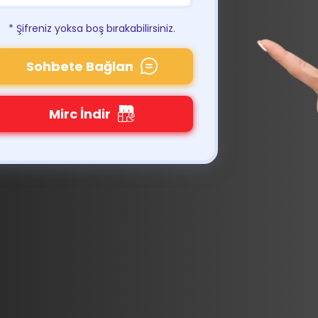
* Şifreniz yoksa boş bırakabilirsiniz.
Sohbete Bağlan
Mirc İndir