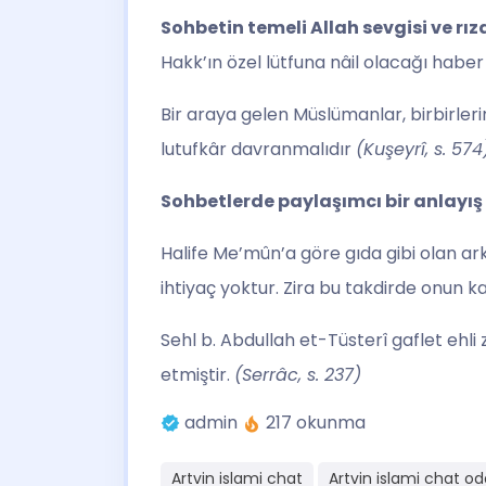
Sohbetin temeli Allah sevgisi ve rıza
Hakk’ın özel lütfuna nâil olacağı haber 
Bir araya gelen Müslümanlar, birbirler
lutufkâr davranmalıdır
(Kuşeyrî, s. 574
Sohbetlerde paylaşımcı bir anlayış 
Halife Me’mûn’a göre gıda gibi olan ark
ihtiyaç yoktur. Zira bu takdirde onun k
Sehl b. Abdullah et-Tüsterî gaflet ehli
etmiştir.
(Serrâc, s. 237)
admin
217 okunma
Artvin islami chat
Artvin islami chat od