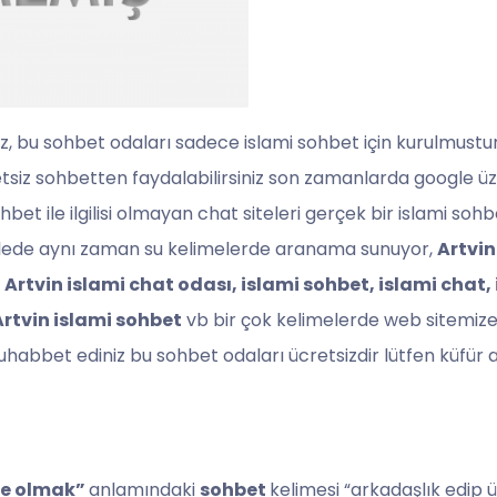
iz, bu sohbet odaları sadece islami sohbet için kurulmustu
retsiz sohbetten faydalabilirsiniz son zamanlarda google üz
t ile ilgilisi olmayan chat siteleri gerçek bir islami sohb
ooglede aynı zaman su kelimelerde aranama sunuyor,
Artvin
 Artvin islami chat odası, islami sohbet, islami chat,
Artvin islami sohbet
vb bir çok kelimelerde web sitemize 
uhabbet ediniz bu sohbet odaları ücretsizdir lütfen küfür
kte olmak”
anlamındaki
sohbet
kelimesi “arkadaşlık edip 