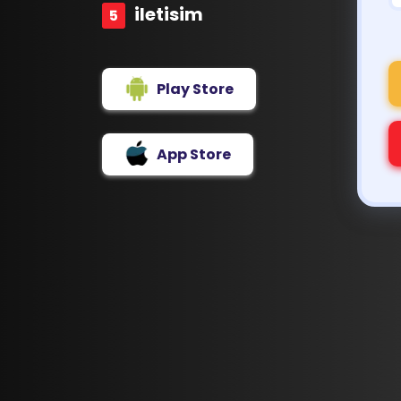
iletisim
Play Store
App Store