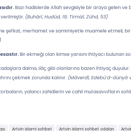
sıdır.
Bazı hadislerde Allah sevgisiyle bir araya gelen ve 
verilmiştir.
(Buhârî, Hudûd, 19; Tirmizî, Zühd, 53)
ine şefkat, merhamet ve samimiyetle muamele etmeli, birbi
)
esastır.
Bir ekmeği olan kimse yarısını ihtiyacı bulunan s
adaşlara daima, ilâç gibi olanlarına bazen ihtiyaç duyulur.
ahrını çekmek zorunda kalınır.
(Mâverdî, Edebü’d-dünyâ ve’
 zorbaların, yalancı zahidlerin ve cahil mutasavvıfların s
ası
Artvin islami sohbet
Artvin islami sohbet odaları
Artv