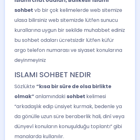
islami chat odaları, Balıkesir islami
sohbet
vb bir çok kelimelerde web sitemize
ulasa bilirsiniz web sitemizde lütfen sunucu
kurallarına uygun bir sekilde muhabbet ediniz
bu sohbet odaları ücretsizdir lütfen küfür
argo telefon numarası ve siyaset konularına
deyinmeyiniz
ISLAMI SOHBET NEDIR
Sözlükte
“kısa bir süre de olsa birlikte
olmak”
anlamındaki
sohbet
kelimesi
“arkadaşlık edip ünsiyet kurmak, bedenle ya
da gönülle uzun süre beraberlik hali, dinî veya
dünyevî konuların konuşulduğu toplantı” gibi
manalarda kullanılır.