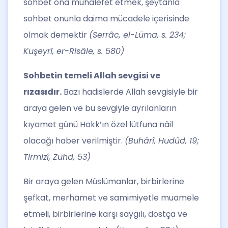
sohbet ona muhalefet etmek, şeytanla
sohbet onunla daima mücadele içerisinde
olmak demektir
(Serrâc, el-Lüma, s. 234;
Kuşeyrî, er-Risâle, s. 580)
Sohbetin temeli Allah sevgisi ve
rızasıdır.
Bazı hadislerde Allah sevgisiyle bir
araya gelen ve bu sevgiyle ayrılanların
kıyamet günü Hakk’ın özel lütfuna nâil
olacağı haber verilmiştir.
(Buhârî, Hudûd, 19;
Tirmizî, Zühd, 53)
Bir araya gelen Müslümanlar, birbirlerine
şefkat, merhamet ve samimiyetle muamele
etmeli, birbirlerine karşı saygılı, dostça ve