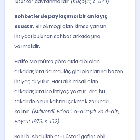
lutufkâr davranmalıdır
(Kuşeyrî, s. 574)
Sohbetlerde paylaşımcı bir anlayış
esastır.
Bir ekmeği olan kimse yarısını
ihtiyacı bulunan sohbet arkadaşına
vermelidir.
Halife Me’mûn’a göre gıda gibi olan
arkadaşlara daima, ilâç gibi olanlarına bazen
ihtiyaç duyulur. Hastalık misali olan
arkadaşlara ise ihtiyaç yoktur. Zira bu
takdirde onun kahrını çekmek zorunda
kalınır.
(Mâverdî, Edebü’d-dünyâ ve’d-dîn,
Beyrut 1973, s. 162)
Sehl b. Abdullah et-Tüsterî gaflet ehli