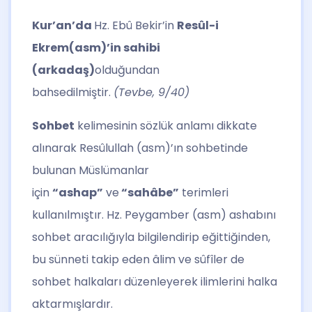
Kur’an’da
Hz. Ebû Bekir’in
Resûl-i
Ekrem(asm)’in sahibi
(arkadaş)
olduğundan
bahsedilmiştir.
(Tevbe, 9/40)
Sohbet
kelimesinin sözlük anlamı dikkate
alınarak Resûlullah (asm)’ın sohbetinde
bulunan Müslümanlar
için
“ashap”
ve
“sahâbe”
terimleri
kullanılmıştır. Hz. Peygamber (asm) ashabını
sohbet aracılığıyla bilgilendirip eğittiğinden,
bu sünneti takip eden âlim ve sûfîler de
sohbet halkaları düzenleyerek ilimlerini halka
aktarmışlardır.