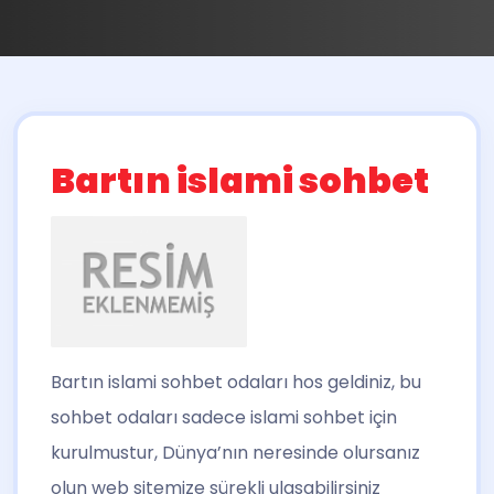
Bartın islami sohbet
Bartın islami sohbet
odaları hos geldiniz, bu
sohbet odaları sadece islami sohbet için
kurulmustur, Dünya’nın neresinde olursanız
olun web sitemize sürekli ulasabilirsiniz