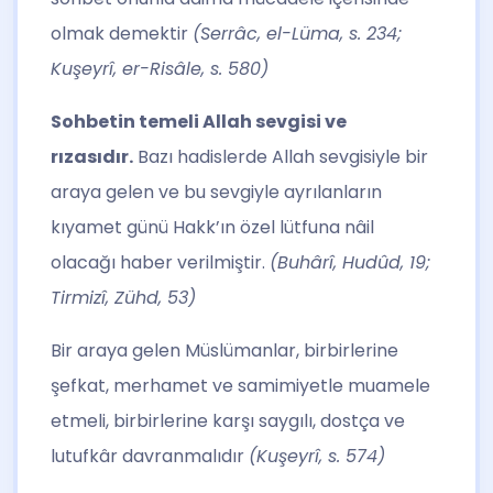
olmak demektir
(Serrâc, el-Lüma, s. 234;
Kuşeyrî, er-Risâle, s. 580)
Sohbetin temeli Allah sevgisi ve
rızasıdır.
Bazı hadislerde Allah sevgisiyle bir
araya gelen ve bu sevgiyle ayrılanların
kıyamet günü Hakk’ın özel lütfuna nâil
olacağı haber verilmiştir.
(Buhârî, Hudûd, 19;
Tirmizî, Zühd, 53)
Bir araya gelen Müslümanlar, birbirlerine
şefkat, merhamet ve samimiyetle muamele
etmeli, birbirlerine karşı saygılı, dostça ve
lutufkâr davranmalıdır
(Kuşeyrî, s. 574)