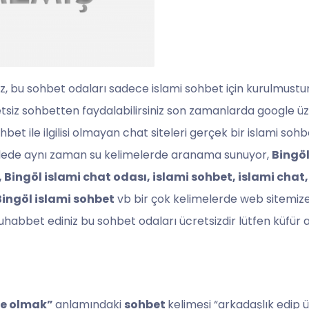
iz, bu sohbet odaları sadece islami sohbet için kurulmustu
retsiz sohbetten faydalabilirsiniz son zamanlarda google üz
t ile ilgilisi olmayan chat siteleri gerçek bir islami sohb
ooglede aynı zaman su kelimelerde aranama sunuyor,
Bingöl
 Bingöl islami chat odası, islami sohbet, islami chat,
Bingöl islami sohbet
vb bir çok kelimelerde web sitemize 
uhabbet ediniz bu sohbet odaları ücretsizdir lütfen küfür
kte olmak”
anlamındaki
sohbet
kelimesi “arkadaşlık edip 