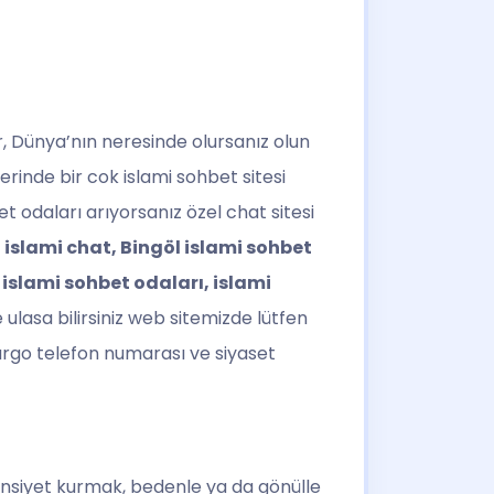
r, Dünya’nın neresinde olursanız olun
erinde bir cok islami sohbet sitesi
et odaları arıyorsanız özel chat sitesi
 islami chat, Bingöl islami sohbet
 islami sohbet odaları, islami
ulasa bilirsiniz web sitemizde lütfen
 argo telefon numarası ve siyaset
ünsiyet kurmak, bedenle ya da gönülle