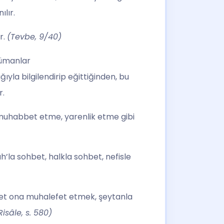
lır.
r.
(Tevbe, 9/40)
lümanlar
ıyla bilgilendirip eğittiğinden, bu
r.
 muhabbet etme, yarenlik etme gibi
ah’la sohbet, halkla sohbet, nefisle
hbet ona muhalefet etmek, şeytanla
Risâle, s. 580)