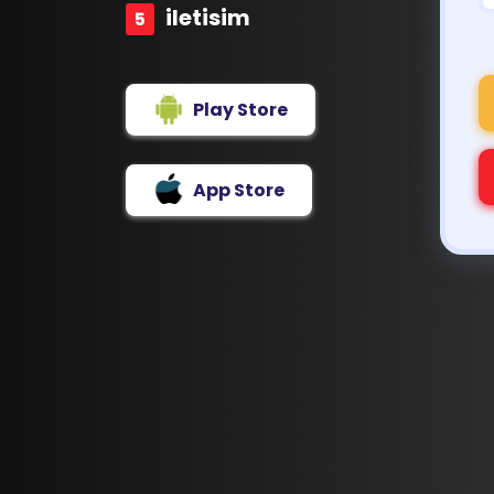
iletisim
Play Store
App Store