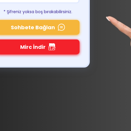
* Şifreniz yoksa boş bırakabilirsiniz.
Sohbete Bağlan
Mirc İndir