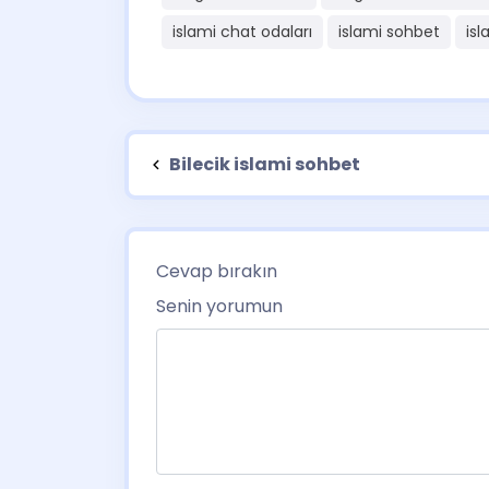
islami chat odaları
islami sohbet
isl
Bilecik islami sohbet
Cevap bırakın
Senin yorumun