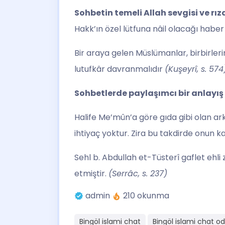
Sohbetin temeli Allah sevgisi ve rıza
Hakk’ın özel lütfuna nâil olacağı haber 
Bir araya gelen Müslümanlar, birbirler
lutufkâr davranmalıdır
(Kuşeyrî, s. 574
Sohbetlerde paylaşımcı bir anlayış 
Halife Me’mûn’a göre gıda gibi olan ark
ihtiyaç yoktur. Zira bu takdirde onun k
Sehl b. Abdullah et-Tüsterî gaflet ehli
etmiştir.
(Serrâc, s. 237)
admin
210 okunma
Bingöl islami chat
Bingöl islami chat od