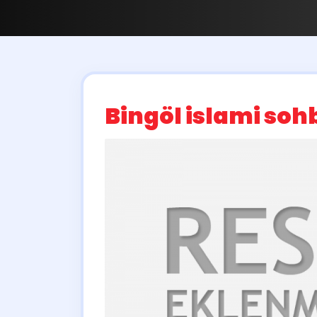
Bingöl islami soh