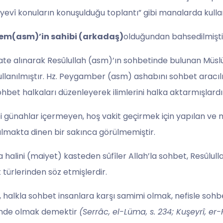
nyevî konuların konuşulduğu toplantı” gibi manalarda kullanı
rem(asm)’in sahibi (arkadaş)
olduğundan bahsedilmişti
kate alınarak Resûlullah (asm)’ın sohbetinde bulunan Müs
ullanılmıştır. Hz. Peygamber (asm) ashabını sohbet aracılığ
ohbet halkaları düzenleyerek ilimlerini halka aktarmışlardı
i günahlar içermeyen, hoş vakit geçirmek için yapılan ve
ılmakta dinen bir sakınca görülmemiştir.
 halini (maiyet) kasteden sûfîler Allah’la sohbet, Resûlull
türlerinden söz etmişlerdir.
k, halkla sohbet insanlara karşı samimi olmak, nefisle so
inde olmak demektir
(Serrâc, el-Lüma, s. 234; Kuşeyrî, er-