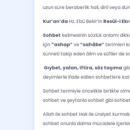
uzun süre beraberlik hali, dinî veya dü
Kur’an’da
Hz. Ebû Bekir’in
Resûl-i Ek
Sohbet
kelimesinin sözlük anlamı dik
için
“ashap”
ve
“sahâbe”
terimleri k
sünneti takip eden âlim ve sûfîler de s
Gıybet, yalan, iftira, söz taşıma
gib
deyimlerle ifade edilen sohbetlere kat
Sohbet terimiyle öncelikle birlikte olma
sohbet ve şeytanla sohbet gibi sohbet 
Allah ile sohbet Hak ile ünsiyet kurma
sohbet onunla daima mücadele içeris