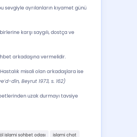
bu sevgiyle ayrılanların kıyamet günü
rlerine karşı saygılı, dostça ve
ohbet arkadaşına vermelidir.
 Hastalık misali olan arkadaşlara ise
d-dîn, Beyrut 1973, s. 162)
ohbetlerinden uzak durmayı tavsiye
öl islami sohbet odası
islami chat