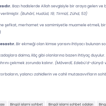
sıdır.
Bazı hadislerde Allah sevgisiyle bir araya gelen ve 
verilmiştir.
(Buhârî, Hudûd, 19; Tirmizî, Zühd, 53)
ine şefkat, merhamet ve samimiyetle muamele etmeli, birbi
)
esastır.
Bir ekmeği olan kimse yarısını ihtiyacı bulunan s
adaşlara daima, ilâç gibi olanlarına bazen ihtiyaç duyulur.
ahrını çekmek zorunda kalınır.
(Mâverdî, Edebü’d-dünyâ ve’
 zorbaların, yalancı zahidlerin ve cahil mutasavvıfların s
ası
Bingöl islami sohbet
Bingöl islami sohbet odaları
Bing