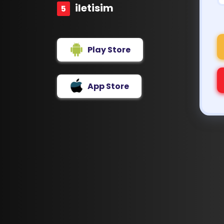
iletisim
Play Store
App Store