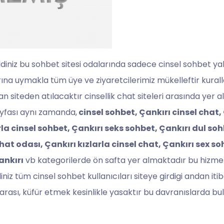
eldiniz bu sohbet sitesi odalarında sadece cinsel sohbet y
larına uymakla tüm üye ve ziyaretcilerimiz mükelleftir kur
 siteden atılacaktır cinsellik chat siteleri arasında yer 
sayfası aynı zamanda,
cinsel sohbet, Çankırı cinsel chat,
rla cinsel sohbet, Çankırı seks sohbet, Çankırı dul so
chat odası, Çankırı kızlarla cinsel chat, Çankırı sex so
ankırı
vb kategorilerde ön safta yer almaktadır bu hizmeti
iniz tüm cinsel sohbet kullanıcıları siteye girdigi andan it
arası, küfür etmek kesinlikle yasaktır bu davranıslarda bu