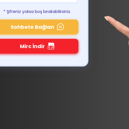
* Şifreniz yoksa boş bırakabilirsiniz.
Sohbete Bağlan
Mirc İndir