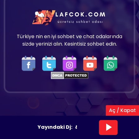
Türkiye nin en iyi sohbet ve chat odalarında
sizde yerinizi alın. Kesintisiz sohbet edin.
Aç / Kapat
Copyright 2025 © Tüm hakları saklıdır.
Lafcok.com
Yayındaki Dj:
& Çalan Parça: