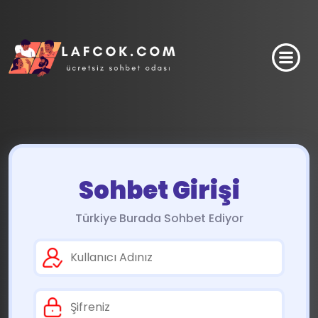
Sohbet Girişi
Türkiye Burada Sohbet Ediyor