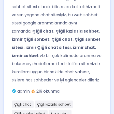
sohbet sitesi olarak bilinen en kaliteli hizmeti
veren yegane chat sitesiyiz, bu web sohbet
sitesi google aranmalarında aynı
zamanda,
Çiğli chat, Çiğli kızlarla sohbet,
izmir Çiğli sohbet, Çiğli chat, Çiğli sohbet
sitesi, izmir Çiğli chat sitesi, izmir chat,
izmir sohbet
vb bir çok kelimede aranma ve
bulunmayı hedeflemektedir lütfen sitemizde
kurallara uygun bir sekilde chat yabınız,
sizlere hos sohbetler ve iyi eglenceler dileriz
admin
219 okunma
Çiğli chat
Çiğli kızlarla sohbet
Çiğli sohbet sitesi
izmir chat