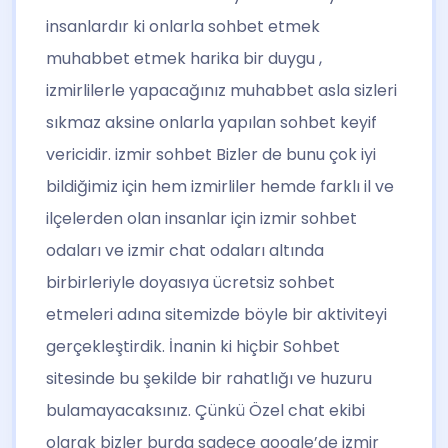
insanlardır ki onlarla sohbet etmek
muhabbet etmek harika bir duygu ,
izmirlilerle yapacağınız muhabbet asla sizleri
sıkmaz aksine onlarla yapılan sohbet keyif
vericidir. izmir sohbet Bizler de bunu çok iyi
bildiğimiz için hem izmirliler hemde farklı il ve
ilçelerden olan insanlar için izmir sohbet
odaları ve izmir chat odaları altında
birbirleriyle doyasıya ücretsiz sohbet
etmeleri adına sitemizde böyle bir aktiviteyi
gerçekleştirdik. İnanin ki hiçbir Sohbet
sitesinde bu şekilde bir rahatlığı ve huzuru
bulamayacaksınız. Çünkü Özel chat ekibi
olarak bizler burda sadece google’de izmir