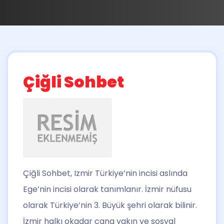
Çiğli Sohbet
Çiğli Sohbet
, Izmir Türkiye’nin incisi aslında
Ege’nin incisi olarak tanımlanır. İzmir nüfusu
olarak Türkiye’nin 3. Büyük şehri olarak bilinir.
İzmir halkı okadar cana yakın ve sosyal