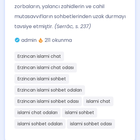
zorbaların, yalancı zahidlerin ve cahil
mutasavvıfların sohbetlerinden uzak durmayı
tavsiye etmiştir.
(Serrâc, s. 237)
admin
211 okunma
Erzincan islami chat
Erzincan islami chat odası
Erzincan islami sohbet
Erzincan islami sohbet odaları
Erzincan islami sohbet odası
islami chat
islami chat odaları
islami sohbet
islami sohbet odaları
islami sohbet odası