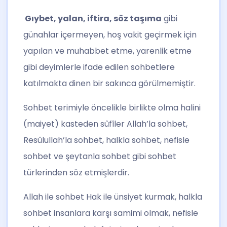
Gıybet, yalan, iftira, söz taşıma
gibi
günahlar içermeyen, hoş vakit geçirmek için
yapılan ve muhabbet etme, yarenlik etme
gibi deyimlerle ifade edilen sohbetlere
katılmakta dinen bir sakınca görülmemiştir.
Sohbet terimiyle öncelikle birlikte olma halini
(maiyet) kasteden sûfîler Allah’la sohbet,
Resûlullah’la sohbet, halkla sohbet, nefisle
sohbet ve şeytanla sohbet gibi sohbet
türlerinden söz etmişlerdir.
Allah ile sohbet Hak ile ünsiyet kurmak, halkla
sohbet insanlara karşı samimi olmak, nefisle