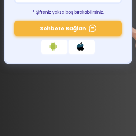
* Şifreniz yoksa boş bırakabilirsiniz.
Sohbete Bağlan