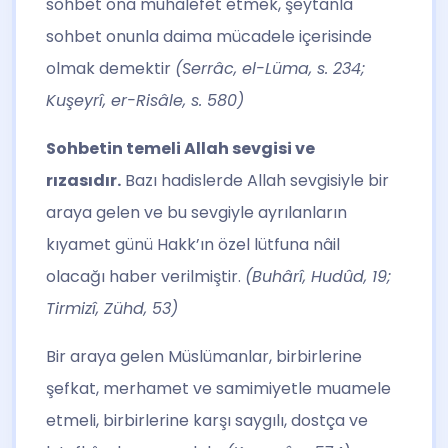
sohbet ona muhalefet etmek, şeytanla
sohbet onunla daima mücadele içerisinde
olmak demektir
(Serrâc, el-Lüma, s. 234;
Kuşeyrî, er-Risâle, s. 580)
Sohbetin temeli Allah sevgisi ve
rızasıdır.
Bazı hadislerde Allah sevgisiyle bir
araya gelen ve bu sevgiyle ayrılanların
kıyamet günü Hakk’ın özel lütfuna nâil
olacağı haber verilmiştir.
(Buhârî, Hudûd, 19;
Tirmizî, Zühd, 53)
Bir araya gelen Müslümanlar, birbirlerine
şefkat, merhamet ve samimiyetle muamele
etmeli, birbirlerine karşı saygılı, dostça ve