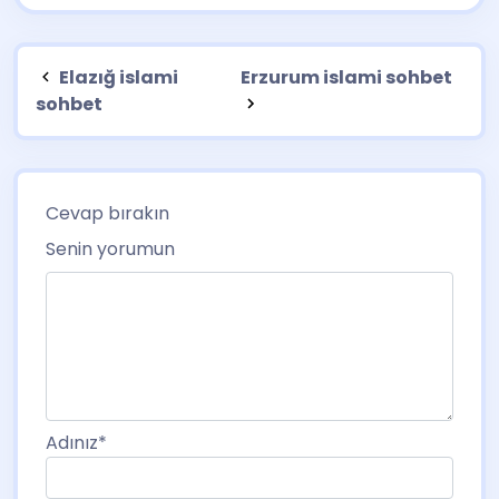
Elazığ islami
Erzurum islami sohbet
sohbet
Cevap bırakın
Senin yorumun
Adınız
*