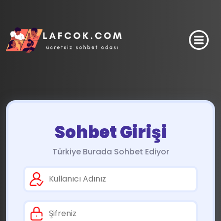
Sohbet Girişi
Türkiye Burada Sohbet Ediyor