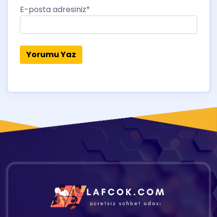
E-posta adresiniz
*