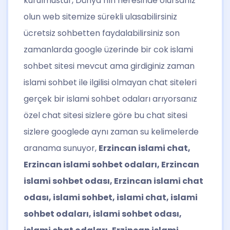
kurulmustur, Dünya’nın neresinde olursanız
olun web sitemize sürekli ulasabilirsiniz
ücretsiz sohbetten faydalabilirsiniz son
zamanlarda google üzerinde bir cok islami
sohbet sitesi mevcut ama girdiginiz zaman
islami sohbet ile ilgilisi olmayan chat siteleri
gerçek bir islami sohbet odaları arıyorsanız
özel chat sitesi sizlere göre bu chat sitesi
sizlere googlede aynı zaman su kelimelerde
aranama sunuyor,
Erzincan islami chat,
Erzincan islami sohbet odaları, Erzincan
islami sohbet odası, Erzincan islami chat
odası, islami sohbet, islami chat, islami
sohbet odaları, islami sohbet odası,