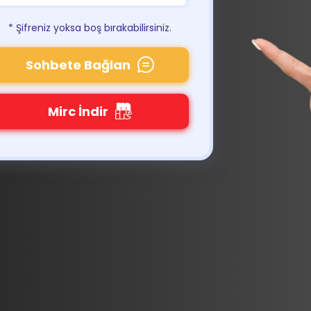
* Şifreniz yoksa boş bırakabilirsiniz.
Sohbete Bağlan
Mirc İndir