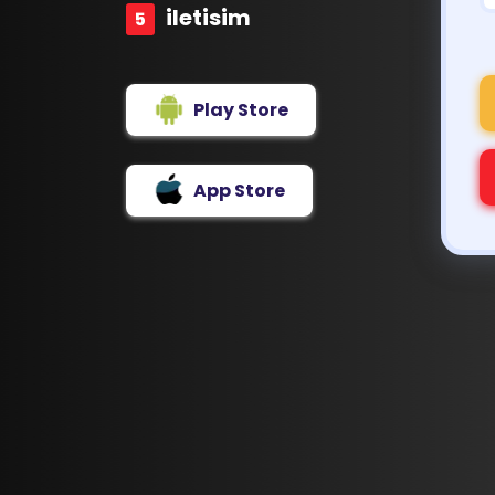
iletisim
Play Store
App Store