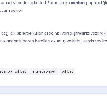
urumsal yönetim şirketleri. Zamanla irc
sohbet
popülerliği
evam ediyor.
bağlıdır. Sizlerde kullanıcı adınızı varsa şifresinizi yazarak
ınız andan itibaren kuralları okumuş ve kabul etmiş sayılm
et mobil sohbet
mynet sohbet
sohbet