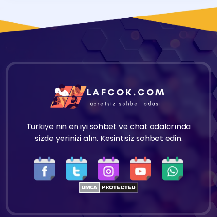
Türkiye nin en iyi sohbet ve chat odalarında
sizde yerinizi alın. Kesintisiz sohbet edin.