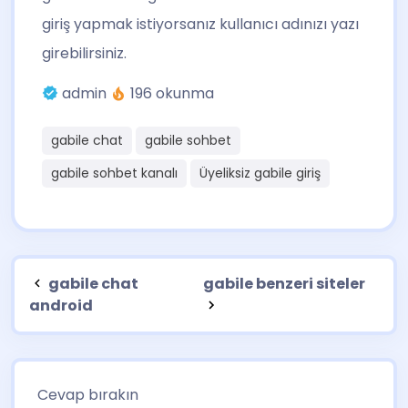
giriş yapmak istiyorsanız kullanıcı adınızı yazı
girebilirsiniz.
admin
196 okunma
gabile chat
gabile sohbet
gabile sohbet kanalı
Üyeliksiz gabile giriş
gabile chat
gabile benzeri siteler
android
Cevap bırakın