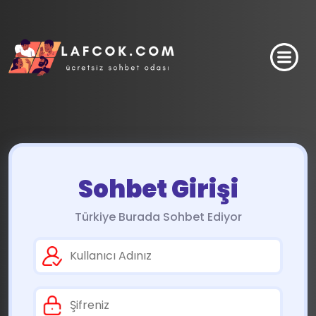
Sohbet Girişi
Türkiye Burada Sohbet Ediyor