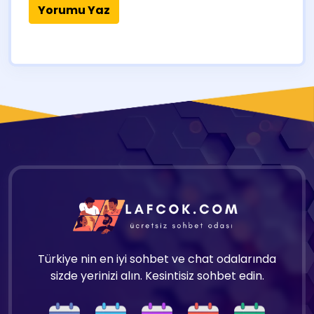
Türkiye nin en iyi sohbet ve chat odalarında
sizde yerinizi alın. Kesintisiz sohbet edin.