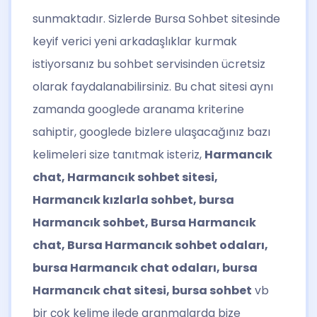
sunmaktadır. Sizlerde Bursa Sohbet sitesinde
keyif verici yeni arkadaşlıklar kurmak
istiyorsanız bu sohbet servisinden ücretsiz
olarak faydalanabilirsiniz. Bu chat sitesi aynı
zamanda googlede aranama kriterine
sahiptir, googlede bizlere ulaşacağınız bazı
kelimeleri size tanıtmak isteriz,
Harmancık
chat, Harmancık sohbet sitesi,
Harmancık kızlarla sohbet, bursa
Harmancık sohbet, Bursa Harmancık
chat, Bursa Harmancık sohbet odaları,
bursa Harmancık chat odaları, bursa
Harmancık chat sitesi, bursa sohbet
vb
bir çok kelime ilede aranmalarda bize