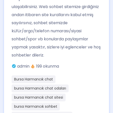
ulaşabilirsiniz. Web sohbet sitemize girdiğiniz
andan itibaren site kurallarını kabul etmiş
sayılırsınız, sohbet sitemizde
küfür/argo/telefon numarası/siyasi
sohbet/spor vb konularda paylaşımlar
yapmak yasaktır, sizlere iyi eglenceler ve hoş
sohbetler dileriz.
admin
199 okunma
Bursa Harmancık chat
bursa Harmancık chat odaları
bursa Harmancık chat sitesi
bursa Harmancık sohbet