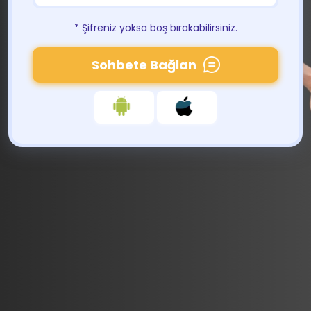
* Şifreniz yoksa boş bırakabilirsiniz.
Sohbete Bağlan