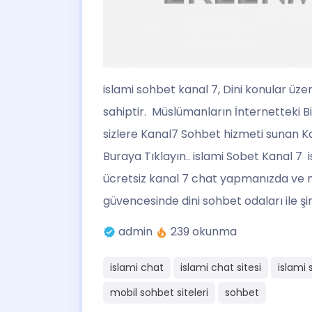
islami sohbet kanal 7
, Dini konular üze
sahiptir. Müslümanların İnternetteki B
sizlere Kanal7 Sohbet hizmeti sunan Ka
Buraya Tıklayın.. islami Sobet Kanal 
ücretsiz kanal 7 chat yapmanızda ve mo
güvencesinde dini sohbet odaları ile şim
admin
239 okunma
islami chat
islami chat sitesi
islami
mobil sohbet siteleri
sohbet