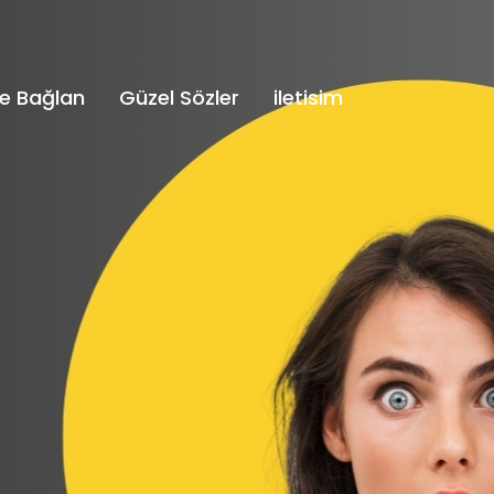
e Bağlan
Güzel Sözler
iletisim