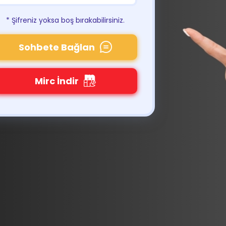
* Şifreniz yoksa boş bırakabilirsiniz.
Sohbete Bağlan
Mirc İndir