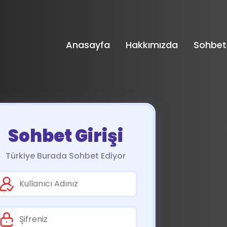
Anasayfa
Hakkımızda
Sohbet
Sohbet Girişi
Türkiye Burada Sohbet Ediyor