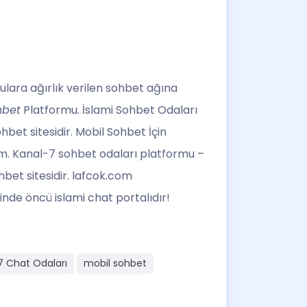
nulara ağırlık verilen sohbet ağına
hbet
Platformu. İslami Sohbet Odaları
bet sitesidir. Mobil Sohbet İçin
im. Kanal-7 sohbet odaları platformu –
bet sitesidir. lafcok.com
sinde öncü islami chat portalıdır!
7 Chat Odaları
mobil sohbet