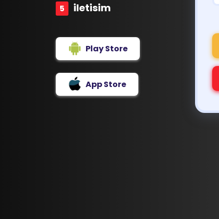
iletisim
Play Store
App Store