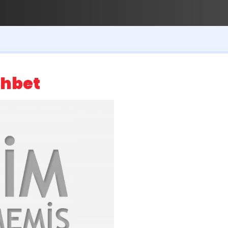
ohbet