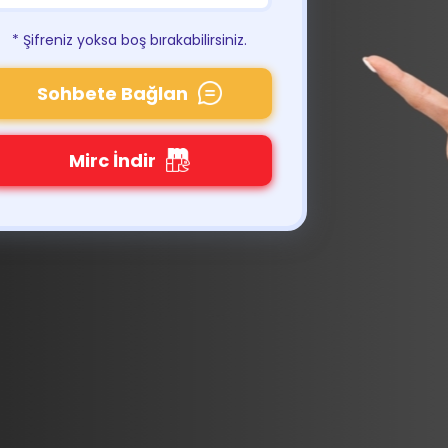
* Şifreniz yoksa boş bırakabilirsiniz.
Sohbete Bağlan
Mirc İndir