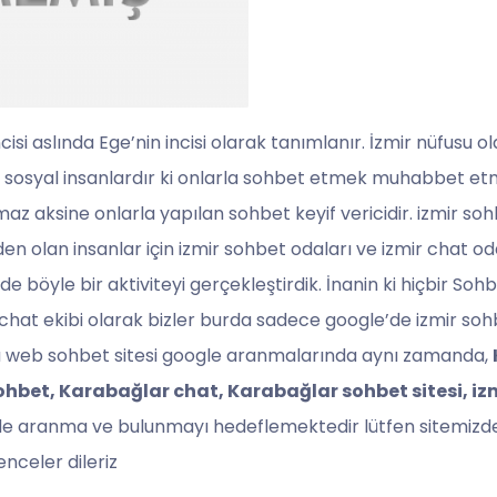
incisi aslında Ege’nin incisi olarak tanımlanır. İzmir nüfusu 
ve sosyal insanlardır ki onlarla sohbet etmek muhabbet etme
 aksine onlarla yapılan sohbet keyif vericidir. izmir sohbe
rden olan insanlar için izmir sohbet odaları ve izmir chat od
 böyle bir aktiviteyi gerçekleştirdik. İnanin ki hiçbir Sohb
at ekibi olarak bizler burda sadece google’de izmir sohbet 
bu web sohbet sitesi google aranmalarında aynı zamanda,
ohbet, Karabağlar chat, Karabağlar sohbet sitesi, izm
de aranma ve bulunmayı hedeflemektedir lütfen sitemizde 
enceler dileriz