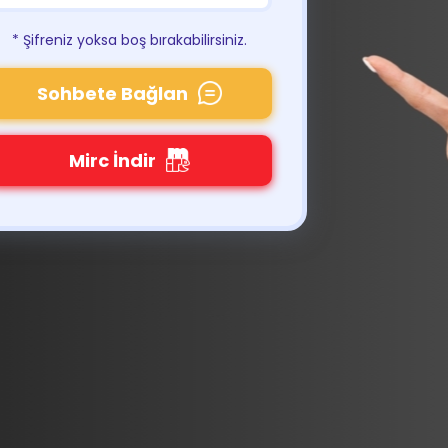
* Şifreniz yoksa boş bırakabilirsiniz.
Sohbete Bağlan
Mirc İndir