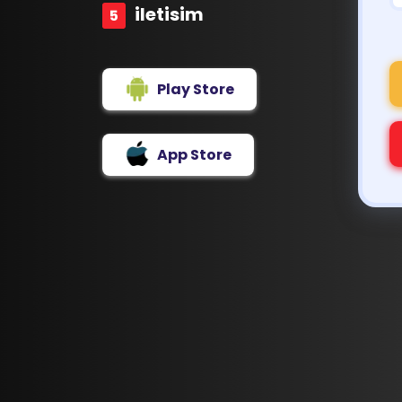
iletisim
Play Store
App Store