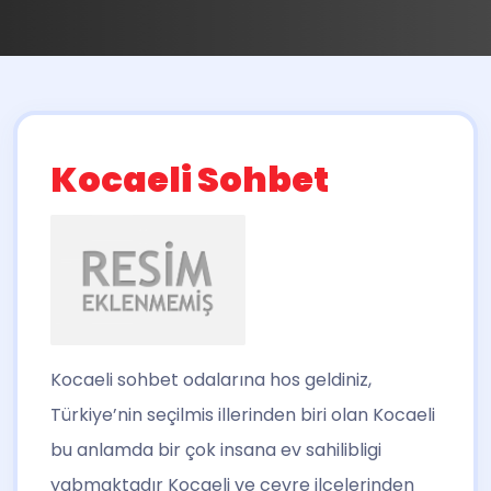
Kocaeli Sohbet
Kocaeli sohbet
odalarına hos geldiniz,
Türkiye’nin seçilmis illerinden biri olan Kocaeli
bu anlamda bir çok insana ev sahilibligi
yabmaktadır Kocaeli ve cevre ilcelerinden