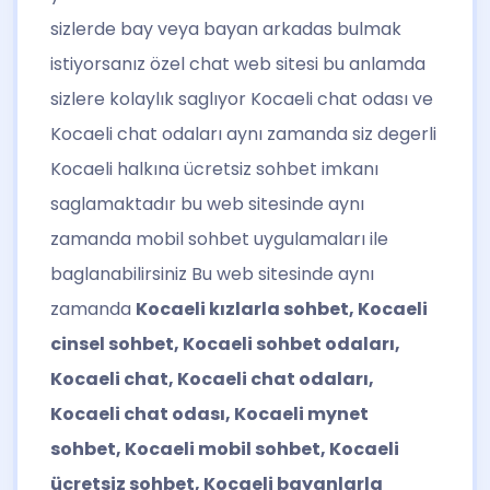
sizlerde bay veya bayan arkadas bulmak
istiyorsanız özel chat web sitesi bu anlamda
sizlere kolaylık saglıyor Kocaeli chat odası ve
Kocaeli chat odaları aynı zamanda siz degerli
Kocaeli halkına ücretsiz sohbet imkanı
saglamaktadır bu web sitesinde aynı
zamanda mobil sohbet uygulamaları ile
baglanabilirsiniz Bu web sitesinde aynı
zamanda
Kocaeli kızlarla sohbet, Kocaeli
cinsel sohbet, Kocaeli sohbet odaları,
Kocaeli chat, Kocaeli chat odaları,
Kocaeli chat odası, Kocaeli mynet
sohbet, Kocaeli mobil sohbet, Kocaeli
ücretsiz sohbet, Kocaeli bayanlarla