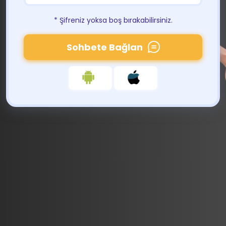
* Şifreniz yoksa boş bırakabilirsiniz.
Sohbete Bağlan