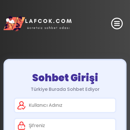
Sohbet Girişi
Türkiye Burada Sohbet Ediyor