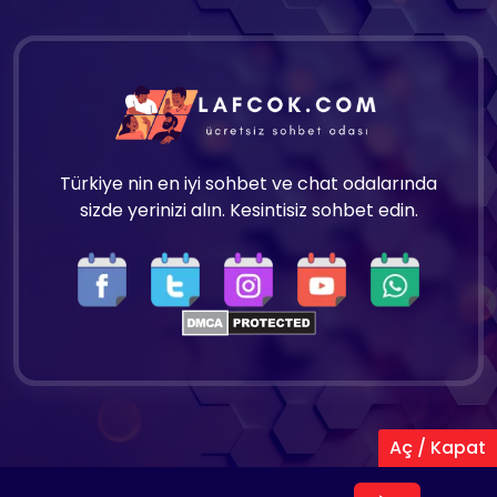
Türkiye nin en iyi sohbet ve chat odalarında
sizde yerinizi alın. Kesintisiz sohbet edin.
Aç / Kapat
Copyright 2025 © Tüm hakları saklıdır.
Lafcok.com