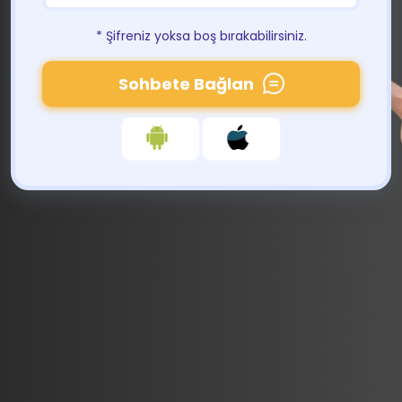
* Şifreniz yoksa boş bırakabilirsiniz.
Sohbete Bağlan