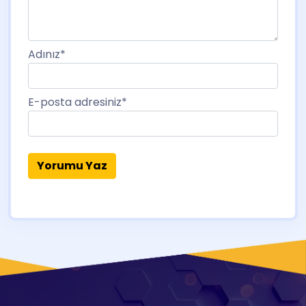
Adınız
*
E-posta adresiniz
*