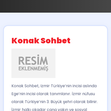
Konak Sohbet
Konak Sohbet
, Izmir Türkiye’nin incisi aslında
Ege’nin incisi olarak tanımlanır. İzmir nüfusu
olarak Türkiye’nin 3. Büyük şehri olarak bilinir.
İzmir halkı okadar cana yakın ve sosyal