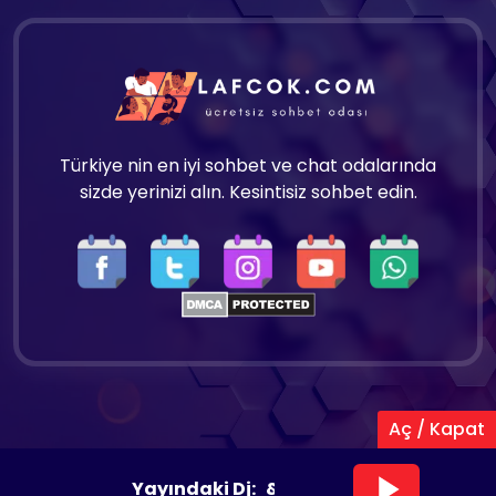
Türkiye nin en iyi sohbet ve chat odalarında
sizde yerinizi alın. Kesintisiz sohbet edin.
Aç / Kapat
Copyright 2025 © Tüm hakları saklıdır.
Lafcok.com
Yayındaki Dj:
& Çalan Parça: