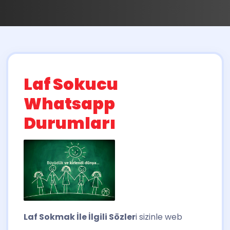
Laf Sokucu
Whatsapp
Durumları
Laf Sokmak İle İlgili Sözler
i sizinle web