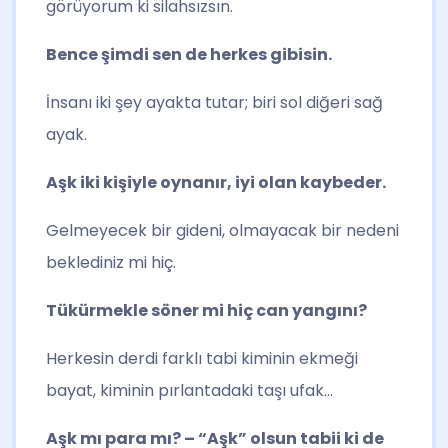
görüyorum ki silahsızsın.
Bence şimdi sen de herkes gibisin.
İnsanı iki şey ayakta tutar; biri sol diğeri sağ
ayak.
Aşk iki kişiyle oynanır, iyi olan kaybeder.
Gelmeyecek bir gideni, olmayacak bir nedeni
beklediniz mi hiç.
Tükürmekle söner mi hiç can yangını?
Herkesin derdi farklı tabi kiminin ekmeği
bayat, kiminin pırlantadaki taşı ufak…
Aşk mı para mı? – “Aşk” olsun tabii ki de