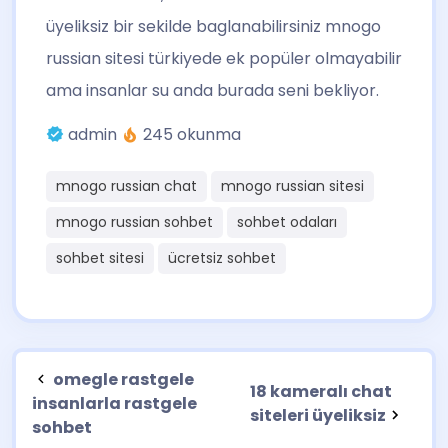
üyeliksiz bir sekilde baglanabilirsiniz mnogo
russian sitesi türkiyede ek popüler olmayabilir
ama insanlar su anda burada seni bekliyor.
admin
245 okunma
mnogo russian chat
mnogo russian sitesi
mnogo russian sohbet
sohbet odaları
sohbet sitesi
ücretsiz sohbet
omegle rastgele
18 kameralı chat
insanlarla rastgele
siteleri üyeliksiz
sohbet