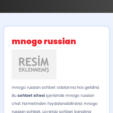
mnogo russian
mnogo russian
sohbet odalarına hos geldiniz
Bu
sohbet sitesi
içerisinde mnogo russian
chat hizmetinden faydalanabilirsiniz mnogo
russian sohbet, ücretsiz sohbet kanalına