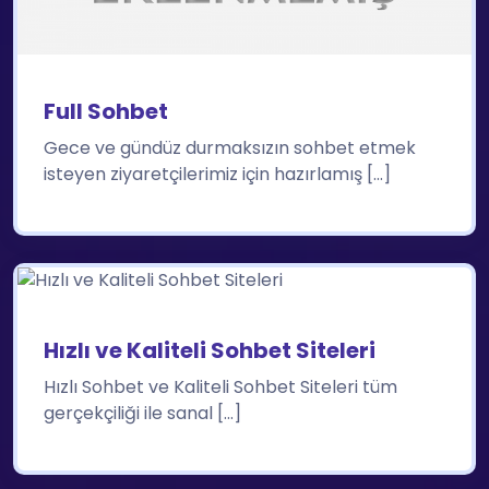
Full Sohbet
Gece ve gündüz durmaksızın sohbet etmek
isteyen ziyaretçilerimiz için hazırlamış […]
Hızlı ve Kaliteli Sohbet Siteleri
Hızlı Sohbet ve Kaliteli Sohbet Siteleri tüm
gerçekçiliği ile sanal […]