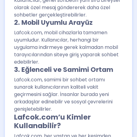
Kullanıcılar, genel sohbetin yanı sıra bireysel
olarak özel mesaj göndererek daha özel
sohbetler gerçekleştirebilirler.
2. Mobil Uyumlu Arayüz
Lafcok.com, mobil cihazlarla tamamen
uyumludur. Kullanıcılar, herhangi bir
uygulama indirmeye gerek kalmadan mobil
tarayıcılarından siteye giriş yaparak sohbet
edebilirler.
3. Eğlenceli ve Samimi Ortam
Lafcok.com, samimi bir sohbet ortamı
sunarak kullanıcılarının kaliteli vakit
geçirmesini sağlar. İnsanlar burada yeni
arkadaşlar edinebilir ve sosyal çevrelerini
genişletebilirler.
Lafcok.com’u Kimler
Kullanabilir?
Lafcok.com, her yaştan ve her kesimden