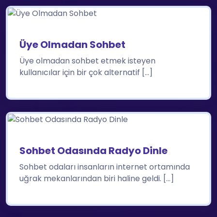
Üye Olmadan Sohbet
Üye olmadan sohbet etmek isteyen
kullanıcılar için bir çok alternatif […]
Sohbet Odasında Radyo Dinle
Sohbet odaları insanların internet ortamında
uğrak mekanlarından biri haline geldi. […]