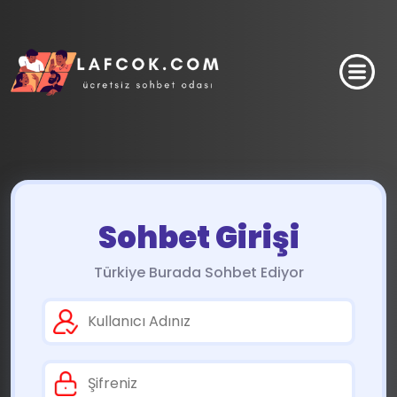
Sohbet Girişi
Türkiye Burada Sohbet Ediyor