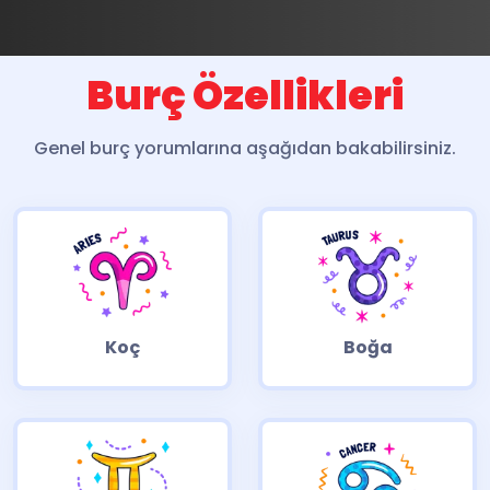
Burç Özellikleri
Genel burç yorumlarına aşağıdan bakabilirsiniz.
Koç
Boğa