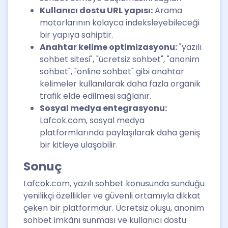
Kullanıcı dostu URL yapısı:
Arama
motorlarının kolayca indeksleyebileceği
bir yapıya sahiptir.
Anahtar kelime optimizasyonu:
"yazılı
sohbet sitesi", "ücretsiz sohbet", "anonim
sohbet", "online sohbet" gibi anahtar
kelimeler kullanılarak daha fazla organik
trafik elde edilmesi sağlanır.
Sosyal medya entegrasyonu:
Lafcok.com, sosyal medya
platformlarında paylaşılarak daha geniş
bir kitleye ulaşabilir.
Sonuç
Lafcok.com, yazılı sohbet konusunda sunduğu
yenilikçi özellikler ve güvenli ortamıyla dikkat
çeken bir platformdur. Ücretsiz oluşu, anonim
sohbet imkânı sunması ve kullanıcı dostu