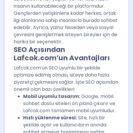
insanın kullanabileceği bir platformdur.
Gençlerden yetişkinlere kadar herkes, ortak
ilgi alanlarına sahip insanlarla burada sohbet
edebilir. Ayrıca, yalnız hisseden veya sosyal
çevresini genişletmek isteyen bireyler için de
harika bir seçenektir.
SEO Açısından
Lafcok.com’un Avantajları
Lafcok.com’un SEO uyumlu bir şekilde
optimize edilmiş olması, siteye daha fazla
ziyaretçi çekmesini sağlar. İşte SEO açısından
önemli olan bazı özellikleri:
Mobil uyumlu tasarım:
Google,
mobil
sohbet
dostu siteleri ön plana çıkarır ve
Lafcok.com tamamen mobil uyumludur.
Hızlı yüklenme süresi:
Site, hızlı bir
şekilde açılır ve kullanıcıların anında
sohbet etmeye başlamasını sağlar.