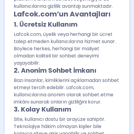
kullanıcılarına gizlilik avantajı sunmaktadır.
Lafcok.com’un Avantajları
1. Ücretsiz Kullanım
Lafcok.com, üyelik veya herhangi bir ücret
talep etmeden kullanıcılarına hizmet sunar.
Böylece herkes, herhangi bir maliyet
olmadan kaliteli bir sohbet deneyimi
yaşayabilir.
2. Anonim Sohbet İmkanı
Bazı insanlar, kimliklerini açıklamadan sohbet
etmeyi tercih edebilir. Lafcok.com,
kullanıcılarına anonim olarak sohbet etme
imkânı sunarak onların gizliliğini korur.
3. Kolay Kullanım
Site, kullanıcı dostu bir arayüze sahiptir.
Teknolojiye hâkim olmayan kişiler bile
kolayca siteye giriş yapabilir ve sohbet