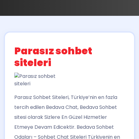
Parasız sohbet
siteleri
Parasız Sohbet Siteleri, Türkiye’nin en fazla
tercih edilen Bedava Chat, Bedava Sohbet
sitesi olarak Sizlere En Güzel Hizmetler
Etmeye Devam Edicektir. Bedava Sohbet
Odaları – Sohbet Chat Siteleri Türkiyenin en