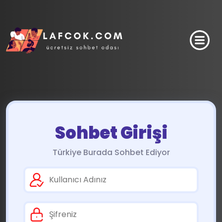
Sohbet Girişi
Türkiye Burada Sohbet Ediyor