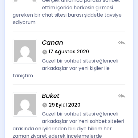
Gerçek anlamda parasız sohbet
ettim içeride herkesin girmesi
gereken bir chat sitesi burası şiddetle tavsiye
ediyorum
Canan
17 Ağustos 2020
Güzel bir sohbet sitesi eğlenceli
arkadaşlar var yeni kişiler ile
tanıştım
Buket
29 Eylül 2020
Güzel bir sohbet sitesi eğlenceli
arkadaşlar var Yeni sohbet siteleri
arasında en iyilerinden biri diye bilirim her
zaman ziyaret ederek incelemelerde