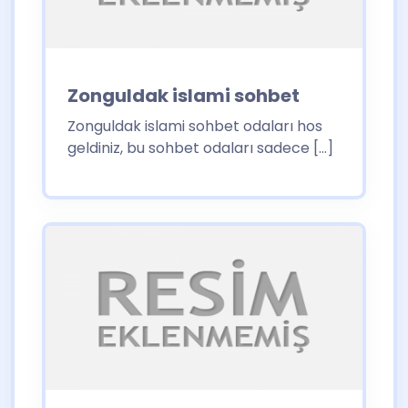
Zonguldak islami sohbet
Zonguldak islami sohbet odaları hos
geldiniz, bu sohbet odaları sadece […]