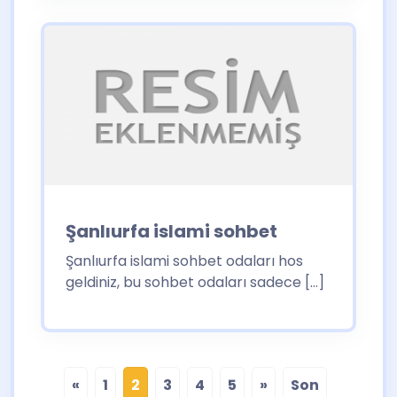
Şanlıurfa islami sohbet
Şanlıurfa islami sohbet odaları hos
geldiniz, bu sohbet odaları sadece […]
«
1
2
3
4
5
»
Son