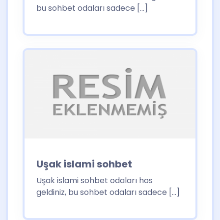
bu sohbet odaları sadece […]
Uşak islami sohbet
Uşak islami sohbet odaları hos
geldiniz, bu sohbet odaları sadece […]