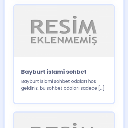
Bayburt islami sohbet
Bayburt islami sohbet odaları hos
geldiniz, bu sohbet odaları sadece […]