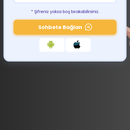
* Şifreniz yoksa boş bırakabilirsiniz.
Sohbete Bağlan