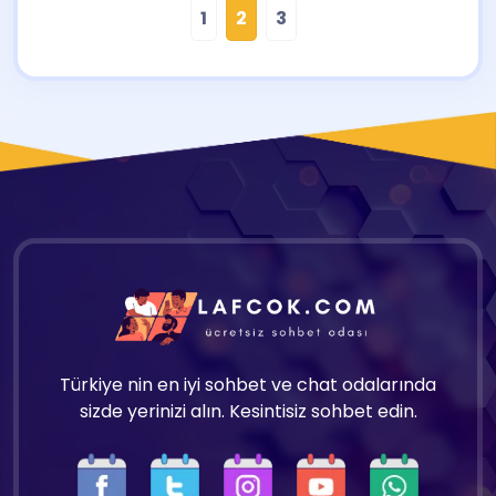
1
2
3
Türkiye nin en iyi sohbet ve chat odalarında
sizde yerinizi alın. Kesintisiz sohbet edin.