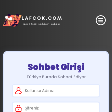
Sohbet Girişi
Türkiye Burada Sohbet Ediyor