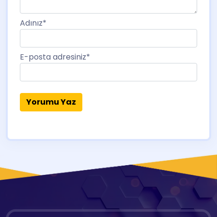
Adınız
*
E-posta adresiniz
*