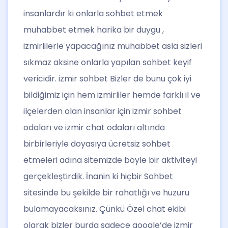
insanlardır ki onlarla sohbet etmek
muhabbet etmek harika bir duygu ,
izmirlilerle yapacağınız muhabbet asla sizleri
sıkmaz aksine onlarla yapılan sohbet keyif
vericidir. izmir sohbet Bizler de bunu çok iyi
bildiğimiz için hem izmirliler hemde farklı il ve
ilçelerden olan insanlar için izmir sohbet
odaları ve izmir chat odaları altında
birbirleriyle doyasıya ücretsiz sohbet
etmeleri adına sitemizde böyle bir aktiviteyi
gerçekleştirdik. İnanin ki hiçbir Sohbet
sitesinde bu şekilde bir rahatlığı ve huzuru
bulamayacaksınız. Çünkü Özel chat ekibi
olarak bizler burda sadece google’de izmir