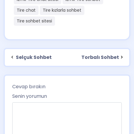
Tire chat
Tire kızlarla sohbet
Tire sohbet sitesi
Selçuk Sohbet
Torbalı Sohbet
Cevap bırakın
Senin yorumun