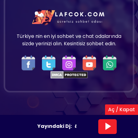
Türkiye nin en iyi sohbet ve chat odalarında
sizde yerinizi alın. Kesintisiz sohbet edin.
Aç / Kapat
Copyright 2025 © Tüm hakları saklıdır.
Lafcok.com
Yayındaki Dj:
& Çalan Parça: