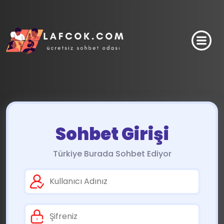
Sohbet Girişi
Türkiye Burada Sohbet Ediyor