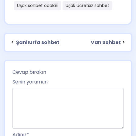
Uşak sohbet odaları
Uşak ücretsiz sohbet
Şanlıurfa sohbet
Van Sohbet
Cevap bırakın
Senin yorumun
Adınız
*