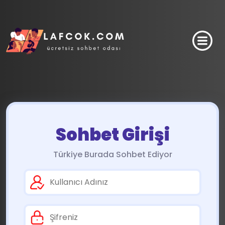
Sohbet Girişi
Türkiye Burada Sohbet Ediyor