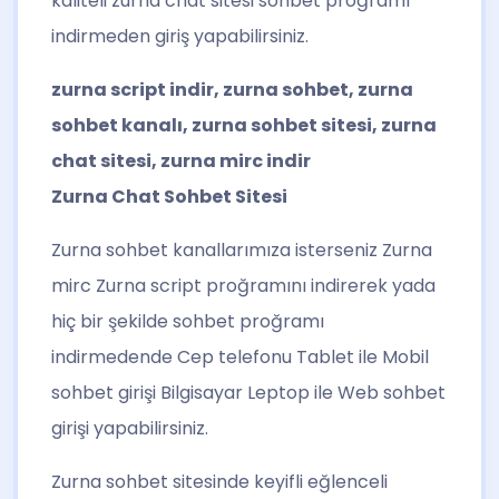
kaliteli zurna chat sitesi sohbet proğramı
indirmeden giriş yapabilirsiniz.
zurna script indir, zurna sohbet, zurna
sohbet kanalı, zurna sohbet sitesi, zurna
chat sitesi, zurna mirc indir
Zurna Chat Sohbet Sitesi
Zurna sohbet kanallarımıza isterseniz Zurna
mirc Zurna script proğramını indirerek yada
hiç bir şekilde sohbet proğramı
indirmedende Cep telefonu Tablet ile Mobil
sohbet girişi Bilgisayar Leptop ile Web sohbet
girişi yapabilirsiniz.
Zurna sohbet sitesinde keyifli eğlenceli