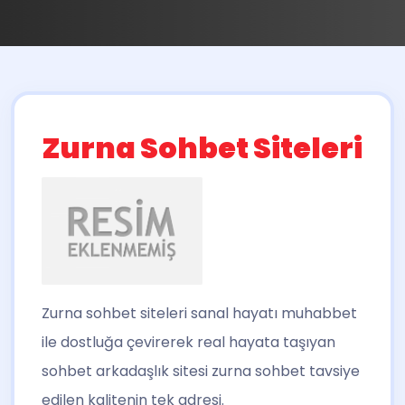
Zurna Sohbet Siteleri
Zurna sohbet siteleri
sanal hayatı muhabbet
ile dostluğa çevirerek real hayata taşıyan
sohbet arkadaşlık sitesi zurna sohbet tavsiye
edilen kalitenin tek adresi.