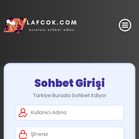
Sohbet Girişi
Türkiye Burada Sohbet Ediyor