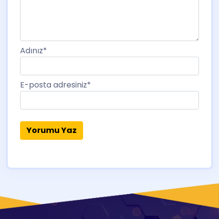
Adınız
*
E-posta adresiniz
*