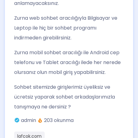
anlamayacaksınız.
Zurna web sohbet aracılığıyla Bilgisayar ve
Leptop ile hiç bir sohbet programı
indirmeden girebilirsiniz.
Zurna mobil sohbet aracılığı ile Android cep
telefonu ve Tablet aracılığı ilede her nerede
olursanız olun mobil giriş yapabilirsiniz.
Sohbet sitemizde girişlerimiz üyeliksiz ve
ücretsiz yaparak sohbet arkadaşlarımızla
tanışmaya ne dersiniz ?
admin
203 okunma
lafcok.com