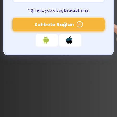
* Şifreniz yoksa boş bırakabilirsiniz.
Sohbete Bağlan