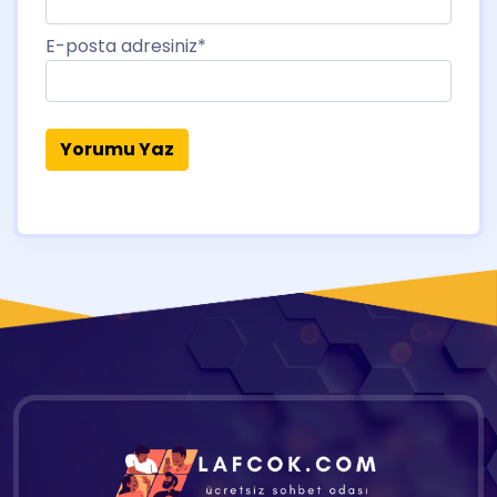
E-posta adresiniz
*