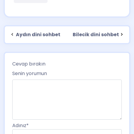
Aydın dini sohbet
Bilecik dini sohbet
Cevap bırakın
Senin yorumun
Adınız
*