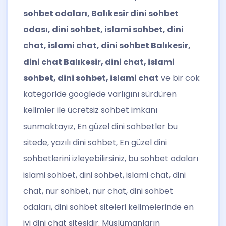
sohbet odaları, Balıkesir dini sohbet
odası, dini sohbet, islami sohbet, dini
chat, islami chat, dini sohbet Balıkesir,
dini chat Balıkesir, dini chat, islami
sohbet, dini sohbet, islami chat
ve bir cok
kategoride googlede varlıgını sürdüren
kelimler ile ücretsiz sohbet imkanı
sunmaktayız, En güzel dini sohbetler bu
sitede, yazılı dini sohbet, En güzel dini
sohbetlerini izleyebilirsiniz, bu sohbet odaları
islami sohbet, dini sohbet, islami chat, dini
chat, nur sohbet, nur chat, dini sohbet
odaları, dini sohbet siteleri kelimelerinde en
iyi dini chat sitesidir. Müslümanların