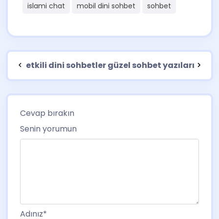
islami chat
mobil dini sohbet
sohbet
etkili dini sohbetler
güzel sohbet yazıları
Cevap bırakın
Senin yorumun
Adınız
*