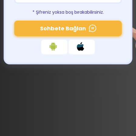
* Şifreniz yoksa boş bırakabilirsiniz.
Sohbete Bağlan