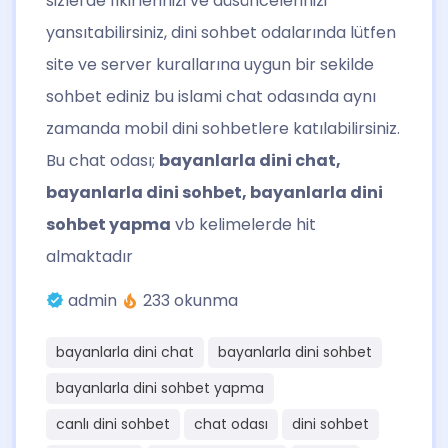
sizlerde fikirlerinizi ve düsüncelerinizi
yansıtabilirsiniz, dini sohbet odalarında lütfen
site ve server kurallarına uygun bir sekilde
sohbet ediniz bu islami chat odasında aynı
zamanda mobil dini sohbetlere katılabilirsiniz.
Bu chat odası;
bayanlarla dini chat,
bayanlarla dini sohbet, bayanlarla dini
sohbet yapma
vb kelimelerde hit
almaktadır
admin
233 okunma
bayanlarla dini chat
bayanlarla dini sohbet
bayanlarla dini sohbet yapma
canlı dini sohbet
chat odası
dini sohbet