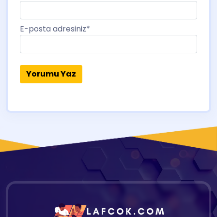
E-posta adresiniz
*