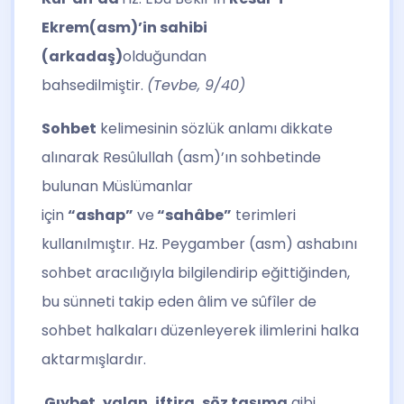
Ekrem(asm)’in sahibi
(arkadaş)
olduğundan
bahsedilmiştir.
(Tevbe, 9/40)
Sohbet
kelimesinin sözlük anlamı dikkate
alınarak Resûlullah (asm)’ın sohbetinde
bulunan Müslümanlar
için
“ashap”
ve
“sahâbe”
terimleri
kullanılmıştır. Hz. Peygamber (asm) ashabını
sohbet aracılığıyla bilgilendirip eğittiğinden,
bu sünneti takip eden âlim ve sûfîler de
sohbet halkaları düzenleyerek ilimlerini halka
aktarmışlardır.
Gıybet, yalan, iftira, söz taşıma
gibi