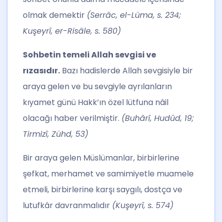
olmak demektir
(Serrâc, el-Lüma, s. 234;
Kuşeyrî, er-Risâle, s. 580)
Sohbetin temeli Allah sevgisi ve
rızasıdır.
Bazı hadislerde Allah sevgisiyle bir
araya gelen ve bu sevgiyle ayrılanların
kıyamet günü Hakk’ın özel lütfuna nâil
olacağı haber verilmiştir.
(Buhârî, Hudûd, 19;
Tirmizî, Zühd, 53)
Bir araya gelen Müslümanlar, birbirlerine
şefkat, merhamet ve samimiyetle muamele
etmeli, birbirlerine karşı saygılı, dostça ve
lutufkâr davranmalıdır
(Kuşeyrî, s. 574)