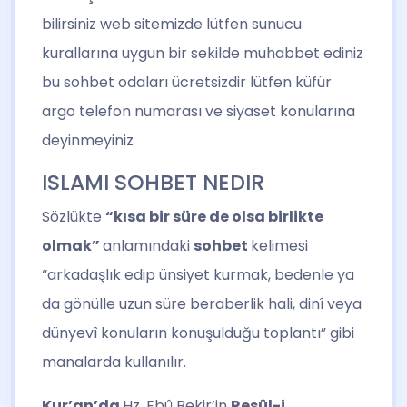
bilirsiniz web sitemizde lütfen sunucu
kurallarına uygun bir sekilde muhabbet ediniz
bu sohbet odaları ücretsizdir lütfen küfür
argo telefon numarası ve siyaset konularına
deyinmeyiniz
ISLAMI SOHBET NEDIR
Sözlükte
“kısa bir süre de olsa birlikte
olmak”
anlamındaki
sohbet
kelimesi
“arkadaşlık edip ünsiyet kurmak, bedenle ya
da gönülle uzun süre beraberlik hali, dinî veya
dünyevî konuların konuşulduğu toplantı” gibi
manalarda kullanılır.
Kur’an’da
Hz. Ebû Bekir’in
Resûl-i