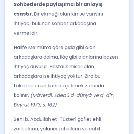
Sohbetlerde paylaşımcı bir anlayış
esastır.
Bir ekmeği olan kimse yarısını
ihtiyacı bulunan sohbet arkadaşına
vermelidir.
Halife Me’mûn’a göre gıda gibi olan
arkadaşlara daima, ilâç gibi olanlarına bazen
ihtiyaç duyulur. Hastalık misali olan
arkadaşlara ise ihtiyaç yoktur. Zira bu
takdirde onun kahrını çekmek zorunda
kalınır.
(Mâverdî, Edebü’d-dünyâ ve’d-dîn,
Beyrut 1973, s. 162)
Sehl b. Abdullah et-Tüsterî gaflet ehli
zorbaların, yalancı zahidlerin ve cahil