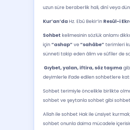
uzun süre beraberlik hali, dinî veya dü
Kur’an’da
Hz. Ebû Bekir’in
Resûl-i Ek
Sohbet
kelimesinin sözlük anlamı dik
için
“ashap”
ve
“sahâbe”
terimleri k
sünneti takip eden âlim ve sûfîler de s
Gıybet, yalan, iftira, söz taşıma
gib
deyimlerle ifade edilen sohbetlere kat
Sohbet terimiyle öncelikle birlikte olma
sohbet ve şeytanla sohbet gibi sohbet 
Allah ile sohbet Hak ile ünsiyet kurma
sohbet onunla daima mücadele içeris