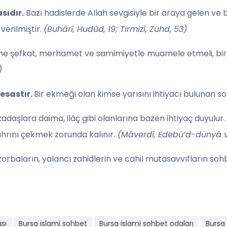
sıdır.
Bazı hadislerde Allah sevgisiyle bir araya gelen ve 
verilmiştir.
(Buhârî, Hudûd, 19; Tirmizî, Zühd, 53)
ine şefkat, merhamet ve samimiyetle muamele etmeli, birbi
)
esastır.
Bir ekmeği olan kimse yarısını ihtiyacı bulunan s
adaşlara daima, ilâç gibi olanlarına bazen ihtiyaç duyulur.
ahrını çekmek zorunda kalınır.
(Mâverdî, Edebü’d-dünyâ ve’
 zorbaların, yalancı zahidlerin ve cahil mutasavvıfların s
sı
Bursa islami sohbet
Bursa islami sohbet odaları
Bursa