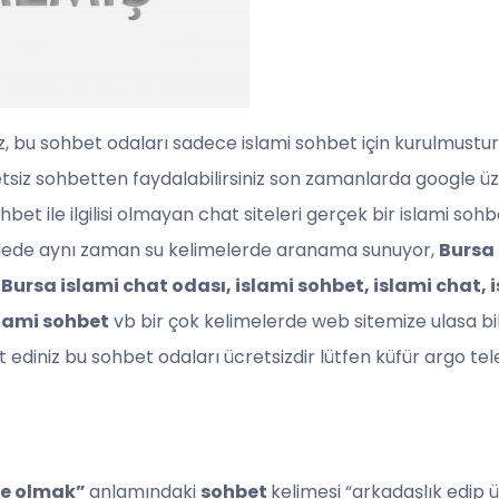
z, bu sohbet odaları sadece islami sohbet için kurulmustur
retsiz sohbetten faydalabilirsiniz son zamanlarda google üz
t ile ilgilisi olmayan chat siteleri gerçek bir islami sohb
ooglede aynı zaman su kelimelerde aranama sunuyor,
Bursa 
 Bursa islami chat odası, islami sohbet, islami chat, 
slami sohbet
vb bir çok kelimelerde web sitemize ulasa bil
 ediniz bu sohbet odaları ücretsizdir lütfen küfür argo te
kte olmak”
anlamındaki
sohbet
kelimesi “arkadaşlık edip 