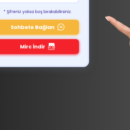
* Şifreniz yoksa boş bırakabilirsiniz.
Sohbete Bağlan
Mirc İndir