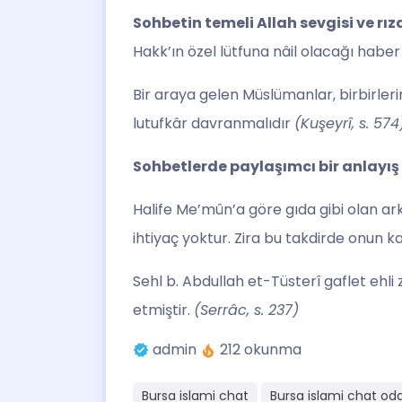
Sohbetin temeli Allah sevgisi ve rıza
Hakk’ın özel lütfuna nâil olacağı haber 
Bir araya gelen Müslümanlar, birbirler
lutufkâr davranmalıdır
(Kuşeyrî, s. 574
Sohbetlerde paylaşımcı bir anlayış 
Halife Me’mûn’a göre gıda gibi olan ark
ihtiyaç yoktur. Zira bu takdirde onun k
Sehl b. Abdullah et-Tüsterî gaflet ehli
etmiştir.
(Serrâc, s. 237)
admin
212 okunma
Bursa islami chat
Bursa islami chat oda