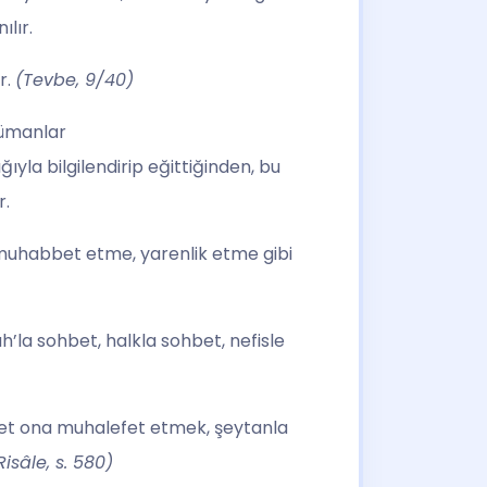
lır.
r.
(Tevbe, 9/40)
lümanlar
ıyla bilgilendirip eğittiğinden, bu
r.
 muhabbet etme, yarenlik etme gibi
ah’la sohbet, halkla sohbet, nefisle
hbet ona muhalefet etmek, şeytanla
Risâle, s. 580)