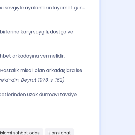
bu sevgiyle ayrılanların kıyamet günü
rlerine karşı saygılı, dostça ve
ohbet arkadaşına vermelidir.
 Hastalık misali olan arkadaşlara ise
d-dîn, Beyrut 1973, s. 162)
ohbetlerinden uzak durmayı tavsiye
 islami sohbet odası
islami chat