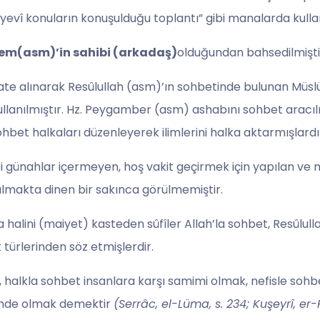
nyevî konuların konuşulduğu toplantı” gibi manalarda kullanı
rem(asm)’in sahibi (arkadaş)
olduğundan bahsedilmişti
kate alınarak Resûlullah (asm)’ın sohbetinde bulunan Müs
ullanılmıştır. Hz. Peygamber (asm) ashabını sohbet aracılığ
ohbet halkaları düzenleyerek ilimlerini halka aktarmışlardı
i günahlar içermeyen, hoş vakit geçirmek için yapılan ve
ılmakta dinen bir sakınca görülmemiştir.
 halini (maiyet) kasteden sûfîler Allah’la sohbet, Resûlull
türlerinden söz etmişlerdir.
k, halkla sohbet insanlara karşı samimi olmak, nefisle so
inde olmak demektir
(Serrâc, el-Lüma, s. 234; Kuşeyrî, er-