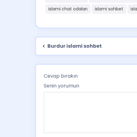
islami chat odaları
islami sohbet
isl
Burdur islami sohbet
Cevap bırakın
Senin yorumun