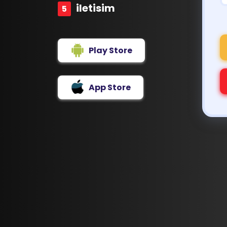
iletisim
Play Store
App Store