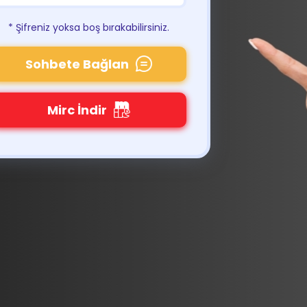
* Şifreniz yoksa boş bırakabilirsiniz.
Sohbete Bağlan
Mirc İndir