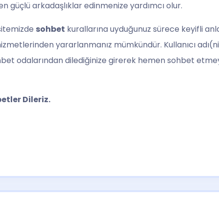
n güçlü arkadaşlıklar edinmenize yardımcı olur.
 sitemizde
sohbet
kurallarına uyduğunuz sürece keyifli anla
zmetlerinden yararlanmanız mümkündür. Kullanıcı adı(ni
sohbet odalarından dilediğinize girerek hemen sohbet etmeye
tler Dileriz.