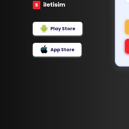
iletisim
Play Store
App Store