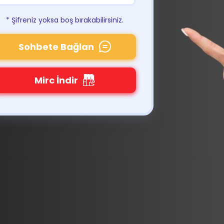
* Şifreniz yoksa boş bırakabilirsiniz.
Sohbete Bağlan
Mirc İndir