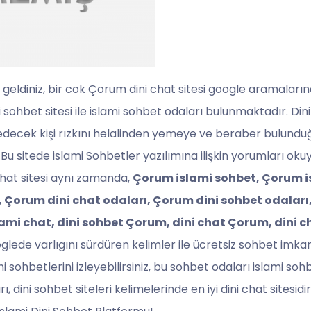
 geldiniz, bir cok Çorum dini chat sitesi google aramaları
 sohbet sitesi ile islami sohbet odaları bulunmaktadır. Dini s
edecek kişi rızkını helalinden yemeye ve beraber bulunduğu
. Bu sitede islami Sohbetler yazılımına ilişkin yorumları okuy
 chat sitesi aynı zamanda,
Çorum islami sohbet, Çorum i
, Çorum dini chat odaları, Çorum dini sohbet odaları,
lami chat, dini sohbet Çorum, dini chat Çorum, dini ch
lede varlıgını sürdüren kelimler ile ücretsiz sohbet imkan
ni sohbetlerini izleyebilirsiniz, bu sohbet odaları islami sohb
, dini sohbet siteleri kelimelerinde en iyi dini chat sitesid