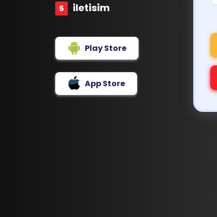
iletisim
Play Store
App Store