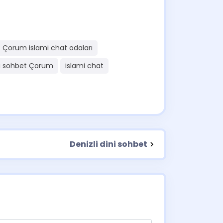
Çorum islami chat odaları
i sohbet Çorum
islami chat
Denizli dini sohbet