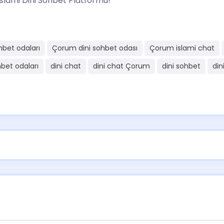
İslami Dini Sohbet Platformu!
hbet odaları
Çorum dini sohbet odası
Çorum islami chat
bet odaları
dini chat
dini chat Çorum
dini sohbet
din