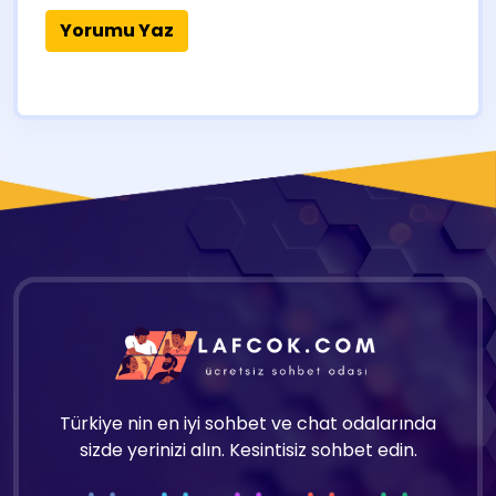
Türkiye nin en iyi sohbet ve chat odalarında
sizde yerinizi alın. Kesintisiz sohbet edin.