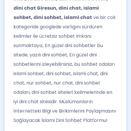
dini chat Giresun, dini chat, islami
sohbet, dini sohbet, islami chat
ve bir cok
kategoride googlede varlıgını sürdüren
kelimler ile ücretsiz sohbet imkanı
sunmaktayız, En güzel dini sohbetler bu
sitede, yazılı dini sohbet, En güzel dini
sohbetlerini izleyebilirsiniz, bu sohbet odaları
islami sohbet, dini sohbet, islami chat, dini
chat, nur sohbet, nur chat, dini sohbet
odaları, dini sohbet siteleri kelimelerinde en
iyi dini chat sitesidir. Müslümanların
İnternetteki Bilgi ve Birikimlerini Paylaşmasını
Sağlayacak İslami Dini Sohbet Platformu!