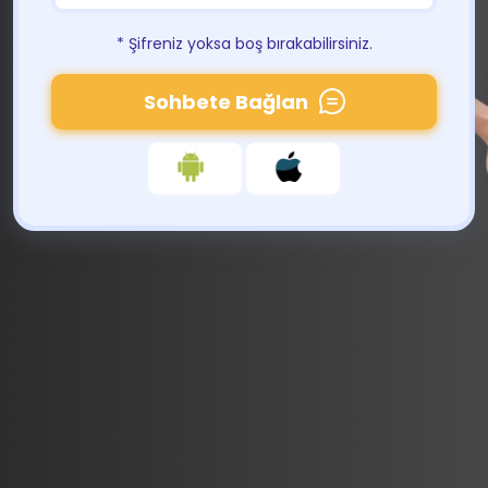
* Şifreniz yoksa boş bırakabilirsiniz.
Sohbete Bağlan