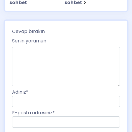
sohbet
sohbet
Cevap bırakın
Senin yorumun
Adınız
*
E-posta adresiniz
*