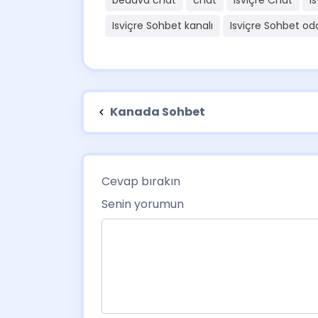
bedava chat
chat
Isviçre Chat
I
Isviçre Sohbet kanalı
Isviçre Sohbet oda
Kanada Sohbet
Cevap bırakın
Senin yorumun