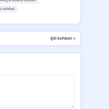
Isviçre kızlarla sohbet
iz sohbet
Şili Sohbet