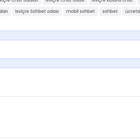
sviçre Chat odaları
Isviçre Chat odası
Isviçre kızlarla chat
ları
Isviçre Sohbet odası
mobil sohbet
sohbet
ücrets