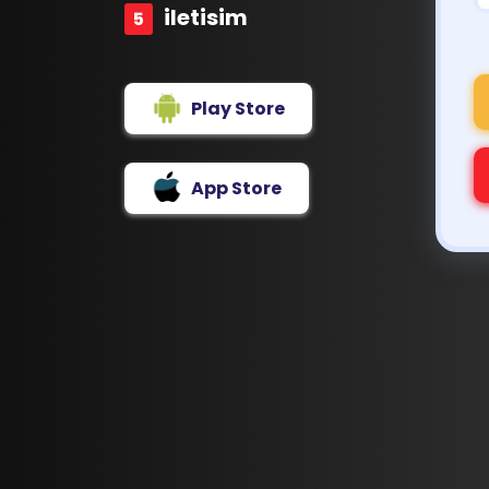
iletisim
Play Store
App Store