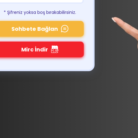
* Şifreniz yoksa boş bırakabilirsiniz.
Sohbete Bağlan
Mirc İndir