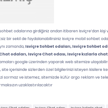
sohbet odalarına girdiğiniz andan itibaren Isviçre’dan kişi ve
iz bir sekil de faydalanabilirsiniz Isviçre mobil sohbet odal
 aynı zamanda,
Isviçre Sohbet odaları, Isviçre Sohbet oda
 Chat odaları, Isviçre Chat odası, Isviçre kızlarla cha
maları google üzerinden yaparak web sitemize ulaşabilirsi
 site içerisinde sizlerden özel bilgilerinizi isteyen kisilere k
lerinizi sormaz ve istemez, sitemizde küfür argo reklam ve 
rmaksızın uzaklastırılacaktır