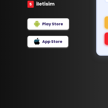
iletisim
Play Store
App Store