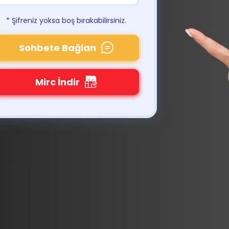
* Şifreniz yoksa boş bırakabilirsiniz.
Sohbete Bağlan
Mirc İndir