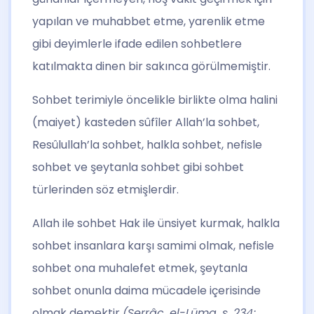
yapılan ve muhabbet etme, yarenlik etme
gibi deyimlerle ifade edilen sohbetlere
katılmakta dinen bir sakınca görülmemiştir.
Sohbet terimiyle öncelikle birlikte olma halini
(maiyet) kasteden sûfîler Allah’la sohbet,
Resûlullah’la sohbet, halkla sohbet, nefisle
sohbet ve şeytanla sohbet gibi sohbet
türlerinden söz etmişlerdir.
Allah ile sohbet Hak ile ünsiyet kurmak, halkla
sohbet insanlara karşı samimi olmak, nefisle
sohbet ona muhalefet etmek, şeytanla
sohbet onunla daima mücadele içerisinde
olmak demektir
(Serrâc, el-Lüma, s. 234;