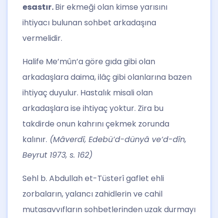
esastır.
Bir ekmeği olan kimse yarısını
ihtiyacı bulunan sohbet arkadaşına
vermelidir.
Halife Me’mûn’a göre gıda gibi olan
arkadaşlara daima, ilâç gibi olanlarına bazen
ihtiyaç duyulur. Hastalık misali olan
arkadaşlara ise ihtiyaç yoktur. Zira bu
takdirde onun kahrını çekmek zorunda
kalınır.
(Mâverdî, Edebü’d-dünyâ ve’d-dîn,
Beyrut 1973, s. 162)
Sehl b. Abdullah et-Tüsterî gaflet ehli
zorbaların, yalancı zahidlerin ve cahil
mutasavvıfların sohbetlerinden uzak durmayı