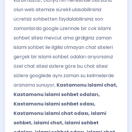
kurulmustur, Dünya’nın neresinde olursanız
olun web sitemize sürekli ulasabilirsiniz
ücretsiz sohbetten faydalabilirsiniz son
zamanlarda google üzerinde bir cok islami
sohbet sitesi mevcut ama girdiginiz zaman
islami sohbet ile ilgilisi olmayan chat siteleri
gerçek bir islami sohbet odaları arıyorsanız
özel chat sitesi sizlere göre bu chat sitesi
sizlere googlede aynı zaman su kelimelerde
aranama sunuyor,
Kastamonu islami chat,
Kastamonu islami sohbet odaları,
Kastamonu islami sohbet odası,
Kastamonu islami chat odası, islami
sohbet, islami chat, islami sohbet