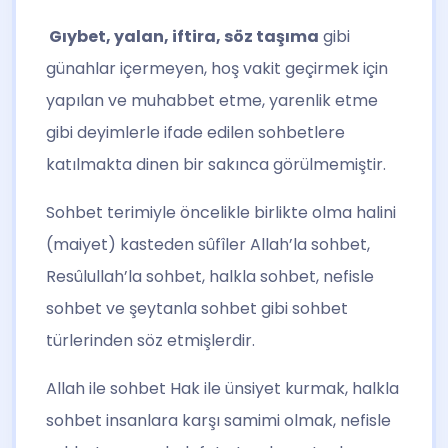
Gıybet, yalan, iftira, söz taşıma
gibi
günahlar içermeyen, hoş vakit geçirmek için
yapılan ve muhabbet etme, yarenlik etme
gibi deyimlerle ifade edilen sohbetlere
katılmakta dinen bir sakınca görülmemiştir.
Sohbet terimiyle öncelikle birlikte olma halini
(maiyet) kasteden sûfîler Allah’la sohbet,
Resûlullah’la sohbet, halkla sohbet, nefisle
sohbet ve şeytanla sohbet gibi sohbet
türlerinden söz etmişlerdir.
Allah ile sohbet Hak ile ünsiyet kurmak, halkla
sohbet insanlara karşı samimi olmak, nefisle