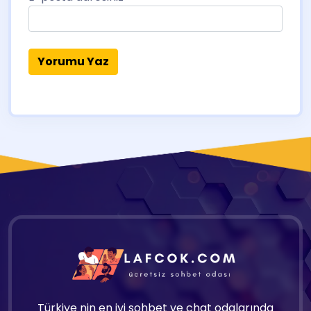
Türkiye nin en iyi sohbet ve chat odalarında