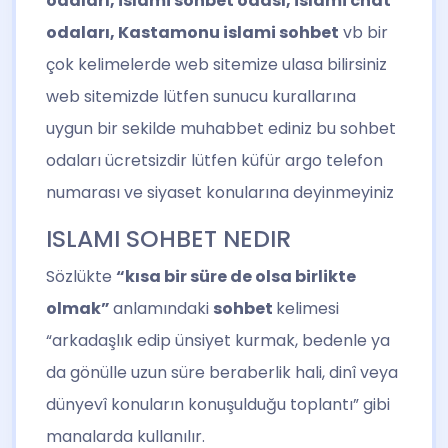
odaları, islami sohbet odası, islami chat
odaları, Kastamonu islami sohbet
vb bir
çok kelimelerde web sitemize ulasa bilirsiniz
web sitemizde lütfen sunucu kurallarına
uygun bir sekilde muhabbet ediniz bu sohbet
odaları ücretsizdir lütfen küfür argo telefon
numarası ve siyaset konularına deyinmeyiniz
ISLAMI SOHBET NEDIR
Sözlükte
“kısa bir süre de olsa birlikte
olmak”
anlamındaki
sohbet
kelimesi
“arkadaşlık edip ünsiyet kurmak, bedenle ya
da gönülle uzun süre beraberlik hali, dinî veya
dünyevî konuların konuşulduğu toplantı” gibi
manalarda kullanılır.