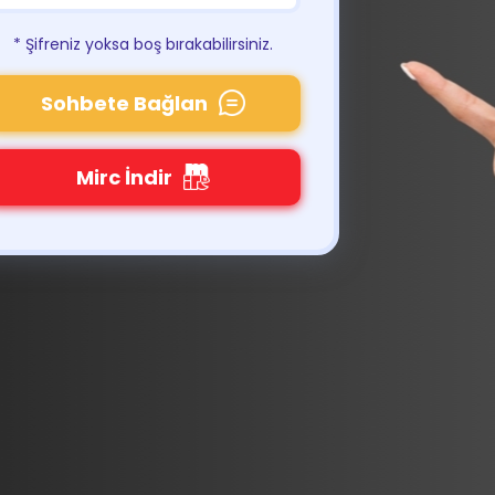
* Şifreniz yoksa boş bırakabilirsiniz.
Sohbete Bağlan
Mirc İndir