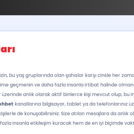
arı
izin, bu yaş gruplarında olan şahıslar karşı cinsle her za
şime geçmenin ve daha fazla insanla irtibat halinde olman
üzerinde anlık olarak aktif binlerce kişi mevcut olup, bu ins
ohbet
kanallarına bilgisayar, tablet ya da telefonlarınız 
kişilerle de konuşabilirsiniz. Size atılan mesajlara da anlık
zla insanla etkileşim kuracak hem de en iyi biçimde vaktin