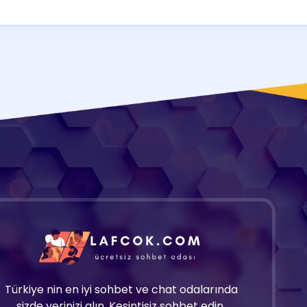
Türkiye nin en iyi sohbet ve chat odalarında
sizde yerinizi alın. Kesintisiz sohbet edin.