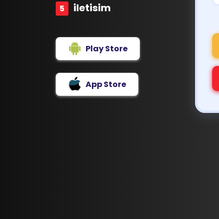
iletisim
Play Store
App Store