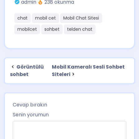
admin
238 okunma
chat
mobil cet
Mobil Chat Sitesi
mobilcet
sohbet
telden chat
Görüntülü
Mobil Kameralı Sesli Sohbet
sohbet
Siteleri
Cevap bırakın
Senin yorumun