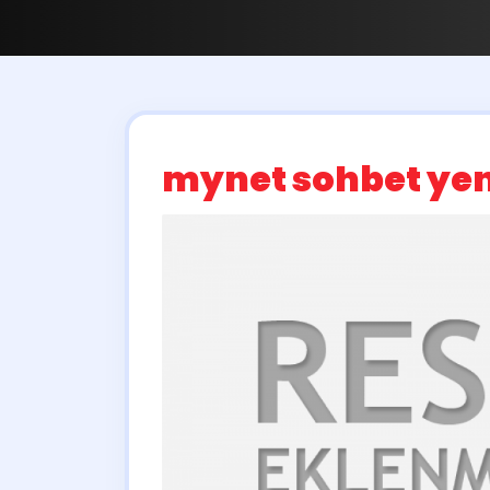
mynet sohbet ye