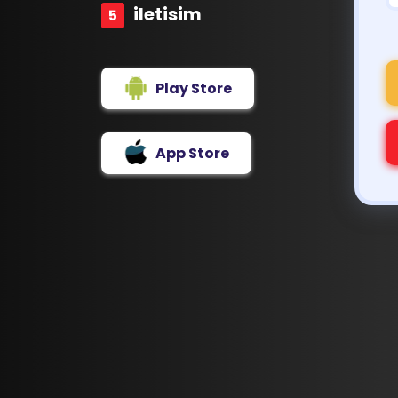
iletisim
Play Store
App Store