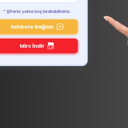
* Şifreniz yoksa boş bırakabilirsiniz.
Sohbete Bağlan
Mirc İndir